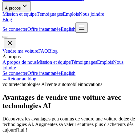
À propos
Mission et équipe
Témoignages
Emplois
Nous joindre
Blog
Se connecter
Offre instantanée
English
Vendre ma voiture
FAQ
Blog
À propos
A propos de nous
Mission et équipe
Témoignages
Emplois
Nous
joindre
Se connecter
Offre instantanée
English
←
Retour au blog
voiture
technologies AI
vente automobile
innovations
Avantages de vendre une voiture avec
technologies AI
Découvrez les avantages peu connus de vendre une voiture dotée de
technologies AI. Augmentez sa valeur et attirez plus d'acheteurs dès
aujourd'hui !