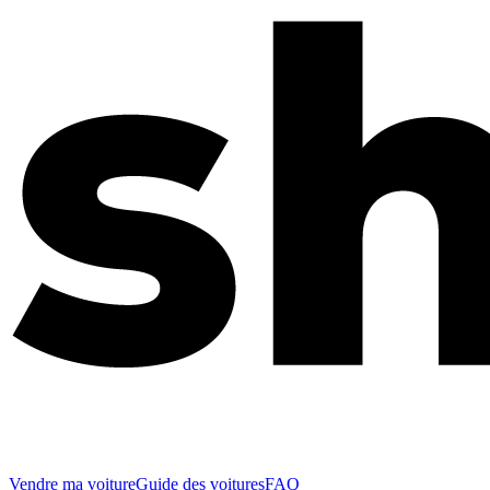
Vendre ma voiture
Guide des voitures
FAQ