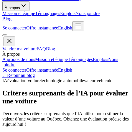
À propos
Mission et équipe
Témoignages
Emplois
Nous joindre
Blog
Se connecter
Offre instantanée
English
Vendre ma voiture
FAQ
Blog
À propos
A propos de nous
Mission et équipe
Témoignages
Emplois
Nous
joindre
Se connecter
Offre instantanée
English
←
Retour au blog
IA
évaluation voiture
technologie automobile
valeur véhicule
Critères surprenants de l’IA pour évaluer
une voiture
Découvrez les critères surprenants que l’IA utilise pour estimer la
valeur d’une voiture au Québec. Obtenez une évaluation précise dès
aujourd'hui !