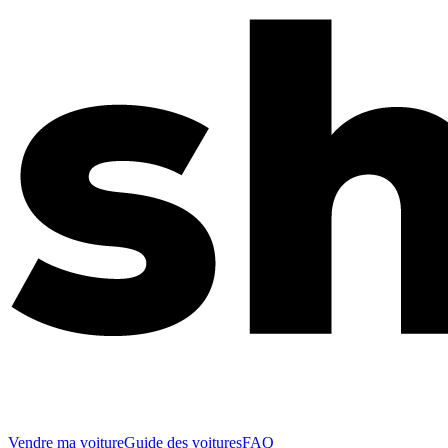
Vendre ma voiture
Guide des voitures
FAQ