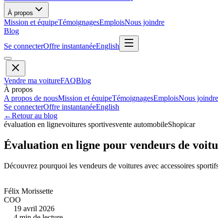
À propos
Mission et équipe
Témoignages
Emplois
Nous joindre
Blog
Se connecter
Offre instantanée
English
Vendre ma voiture
FAQ
Blog
À propos
A propos de nous
Mission et équipe
Témoignages
Emplois
Nous joindr
Se connecter
Offre instantanée
English
←
Retour au blog
évaluation en ligne
voitures sportives
vente automobile
Shopicar
Évaluation en ligne pour vendeurs de voitu
Découvrez pourquoi les vendeurs de voitures avec accessoires sportifs 
Félix Morissette
COO
19 avril 2026
4
min de lecture