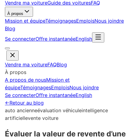
Vendre ma voiture
Guide des voitures
FAQ
À propos
Mission et équipe
Témoignages
Emplois
Nous joindre
Blog
Se connecter
Offre instantanée
English
Vendre ma voiture
FAQ
Blog
À propos
A propos de nous
Mission et
équipe
Témoignages
Emplois
Nous joindre
Se connecter
Offre instantanée
English
←
Retour au blog
auto ancienne
évaluation véhicule
intelligence
artificielle
vente voiture
Évaluer la valeur de revente d’une