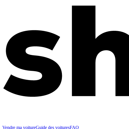
Vendre ma voiture
Guide des voitures
FAQ