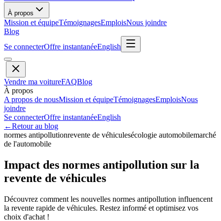
À propos
Mission et équipe
Témoignages
Emplois
Nous joindre
Blog
Se connecter
Offre instantanée
English
Vendre ma voiture
FAQ
Blog
À propos
A propos de nous
Mission et équipe
Témoignages
Emplois
Nous
joindre
Se connecter
Offre instantanée
English
←
Retour au blog
normes antipollution
revente de véhicules
écologie automobile
marché
de l'automobile
Impact des normes antipollution sur la
revente de véhicules
Découvrez comment les nouvelles normes antipollution influencent
la revente rapide de véhicules. Restez informé et optimisez vos
choix d'achat !