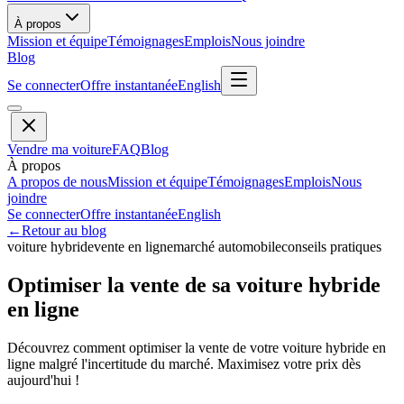
À propos
Mission et équipe
Témoignages
Emplois
Nous joindre
Blog
Se connecter
Offre instantanée
English
Vendre ma voiture
FAQ
Blog
À propos
A propos de nous
Mission et équipe
Témoignages
Emplois
Nous
joindre
Se connecter
Offre instantanée
English
←
Retour au blog
voiture hybride
vente en ligne
marché automobile
conseils pratiques
Optimiser la vente de sa voiture hybride
en ligne
Découvrez comment optimiser la vente de votre voiture hybride en
ligne malgré l'incertitude du marché. Maximisez votre prix dès
aujourd'hui !