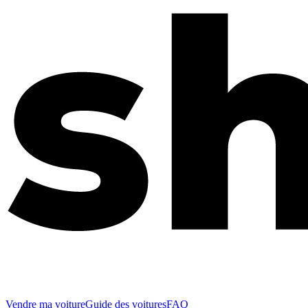
Vendre ma voiture
Guide des voitures
FAQ