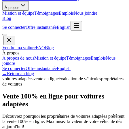
À propos
Mission et équipe
Témoignages
Emplois
Nous joindre
Blog
Se connecter
Offre instantanée
English
Vendre ma voiture
FAQ
Blog
À propos
A propos de nous
Mission et équipe
Témoignages
Emplois
Nous
joindre
Se connecter
Offre instantanée
English
←
Retour au blog
voitures adaptées
vente en ligne
évaluation de véhicules
propriétaires
de voitures
Vente 100% en ligne pour voitures
adaptées
Découvrez pourquoi les propriétaires de voitures adaptées préfèrent
la vente 100% en ligne. Maximisez la valeur de votre véhicule dès
aujourd'hui!