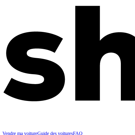
Vendre ma voiture
Guide des voitures
FAQ