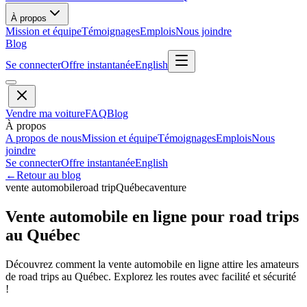
À propos
Mission et équipe
Témoignages
Emplois
Nous joindre
Blog
Se connecter
Offre instantanée
English
Vendre ma voiture
FAQ
Blog
À propos
A propos de nous
Mission et équipe
Témoignages
Emplois
Nous
joindre
Se connecter
Offre instantanée
English
←
Retour au blog
vente automobile
road trip
Québec
aventure
Vente automobile en ligne pour road trips
au Québec
Découvrez comment la vente automobile en ligne attire les amateurs
de road trips au Québec. Explorez les routes avec facilité et sécurité
!