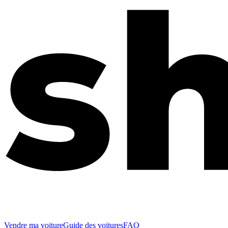
Vendre ma voiture
Guide des voitures
FAQ