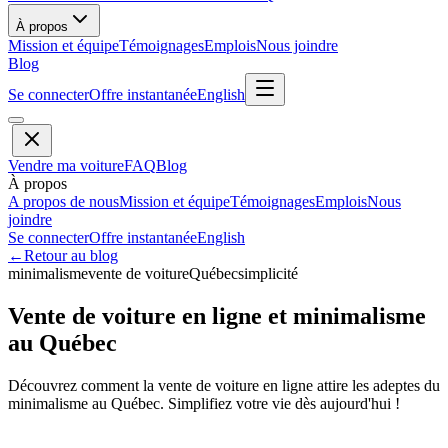
À propos
Mission et équipe
Témoignages
Emplois
Nous joindre
Blog
Se connecter
Offre instantanée
English
Vendre ma voiture
FAQ
Blog
À propos
A propos de nous
Mission et équipe
Témoignages
Emplois
Nous
joindre
Se connecter
Offre instantanée
English
←
Retour au blog
minimalisme
vente de voiture
Québec
simplicité
Vente de voiture en ligne et minimalisme
au Québec
Découvrez comment la vente de voiture en ligne attire les adeptes du
minimalisme au Québec. Simplifiez votre vie dès aujourd'hui !