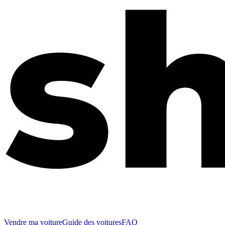
Vendre ma voiture
Guide des voitures
FAQ