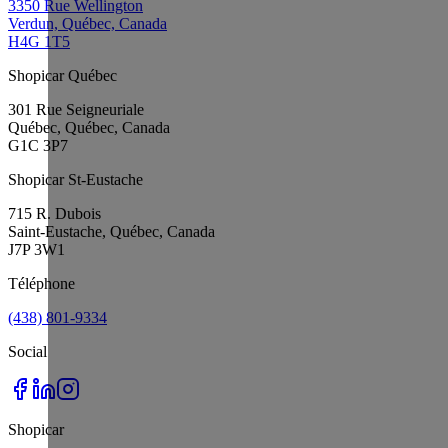
3350 Rue Wellington
Verdun, Québec, Canada
H4G 1T5
Shopicar Québec
301 Rue Seigneuriale
Québec, Québec, Canada
G1C 3P7
Shopicar St-Eustache
715 R. Dubois
Saint-Eustache, Québec, Canada
J7P 3W1
Téléphone
(438) 801-9334
Social
Shopicar