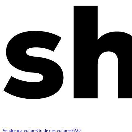
Vendre ma voiture
Guide des voitures
FAQ