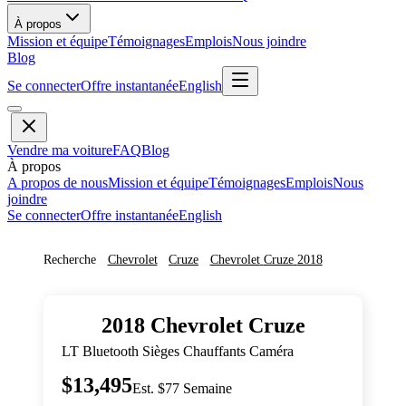
À propos
Mission et équipe
Témoignages
Emplois
Nous joindre
Blog
Se connecter
Offre instantanée
English
Vendre ma voiture
FAQ
Blog
À propos
A propos de nous
Mission et équipe
Témoignages
Emplois
Nous
joindre
Se connecter
Offre instantanée
English
Recherche
Chevrolet
Cruze
Chevrolet
Cruze
2018
2018
Chevrolet
Cruze
LT Bluetooth Sièges Chauffants Caméra
$13,495
Est. $77 Semaine