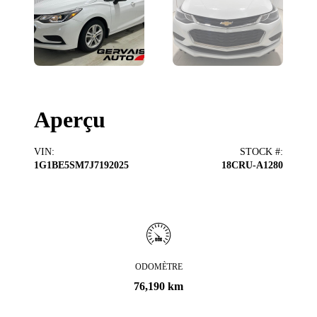
Aperçu
VIN
:
STOCK #
:
1G1BE5SM7J7192025
18CRU-A1280
ODOMÈTRE
76,190 km