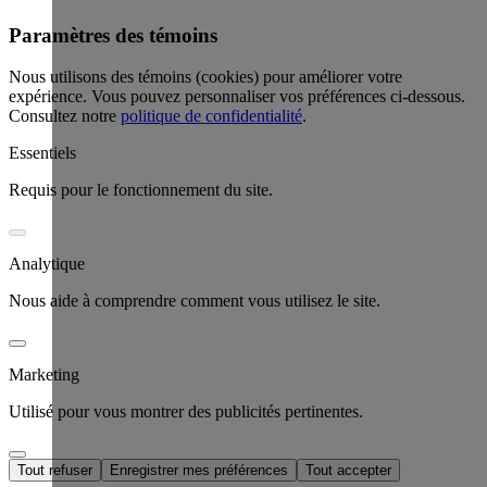
Paramètres des témoins
Nous utilisons des témoins (cookies) pour améliorer votre
expérience. Vous pouvez personnaliser vos préférences ci-dessous.
Consultez notre
politique de confidentialité
.
Essentiels
Requis pour le fonctionnement du site.
Analytique
Nous aide à comprendre comment vous utilisez le site.
Marketing
Utilisé pour vous montrer des publicités pertinentes.
Tout refuser
Enregistrer mes préférences
Tout accepter