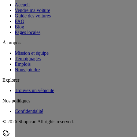
Accueil
Vendre ma voiture
Guide des voitures
FAQ
Blog
Pages locales
À propos
Mission et équipe
Témoignages
Emplois
Nous joindre
Explorer
Trouvez un véhicule
Nos politiques
Confidentialité
©
2026
Shopicar. All rights reserved.