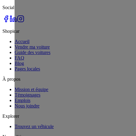
Social
Shopicar
Accueil
Vendre ma voiture
Guide des voitures
FAQ
Blog
Pages locales
À propos
Mission et équipe
Témoignages
Emplois
Nous joindre
Explorer
Trouvez un véhicule