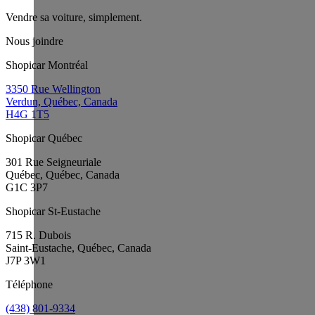
Vendre sa voiture, simplement.
Nous joindre
Shopicar Montréal
3350 Rue Wellington
Verdun, Québec, Canada
H4G 1T5
Shopicar Québec
301 Rue Seigneuriale
Québec, Québec, Canada
G1C 3P7
Shopicar St-Eustache
715 R. Dubois
Saint-Eustache, Québec, Canada
J7P 3W1
Téléphone
(438) 801-9334