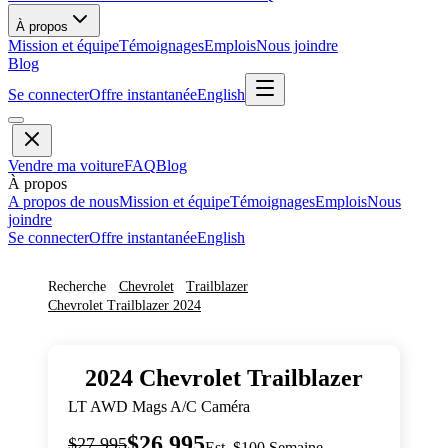
À propos
Mission et équipe
Témoignages
Emplois
Nous joindre
Blog
Se connecter
Offre instantanée
English
Vendre ma voiture
FAQ
Blog
À propos
A propos de nous
Mission et équipe
Témoignages
Emplois
Nous
joindre
Se connecter
Offre instantanée
English
Recherche
Chevrolet
Trailblazer
Chevrolet
Trailblazer
2024
2024
Chevrolet
Trailblazer
LT AWD Mags A/C Caméra
$26,995
$27,995
Est. $100 Semaine