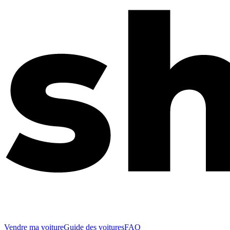
Vendre ma voiture
Guide des voitures
FAQ