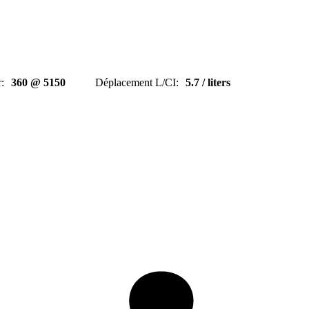
r
:
360 @ 5150
Déplacement L/CI
:
5.7 / liters