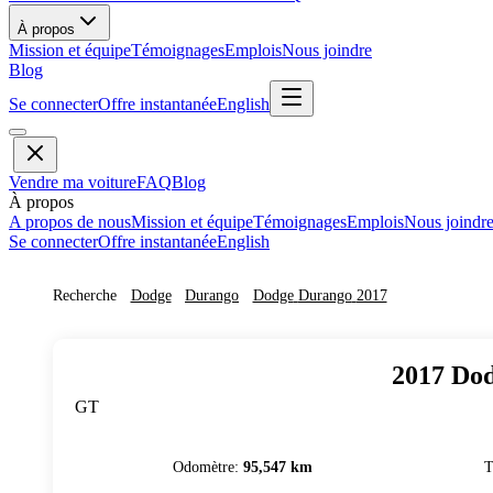
À propos
Mission et équipe
Témoignages
Emplois
Nous joindre
Blog
Se connecter
Offre instantanée
English
Vendre ma voiture
FAQ
Blog
À propos
A propos de nous
Mission et équipe
Témoignages
Emplois
Nous joindr
Se connecter
Offre instantanée
English
Recherche
Dodge
Durango
Dodge
Durango
2017
2017
Do
GT
Odomètre
:
95,547 km
T