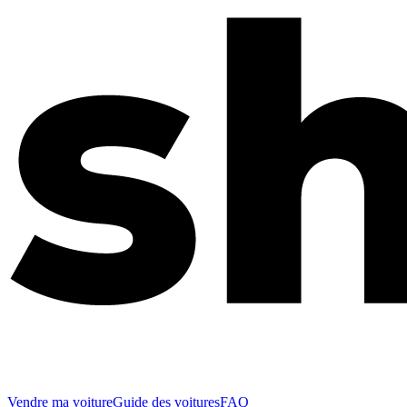
Vendre ma voiture
Guide des voitures
FAQ