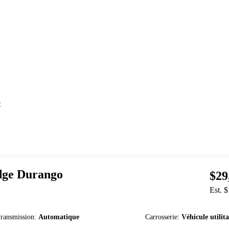
e
dge
Durango
$29
Est. 
ransmission
:
Automatique
Carrosserie
:
Véhicule utilita