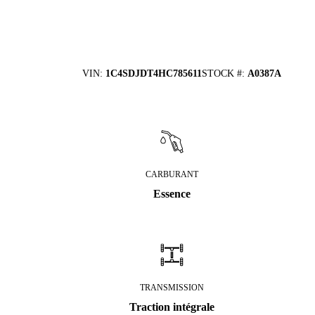
VIN
:
1C4SDJDT4HC785611
STOCK #
:
A0387A
CARBURANT
Essence
TRANSMISSION
Traction intégrale