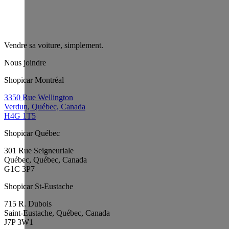
Vendre sa voiture, simplement.
Nous joindre
Shopicar Montréal
3350 Rue Wellington
Verdun, Québec, Canada
H4G 1T5
Shopicar Québec
301 Rue Seigneuriale
Québec, Québec, Canada
G1C 3P7
Shopicar St-Eustache
715 R. Dubois
Saint-Eustache, Québec, Canada
J7P 3W1