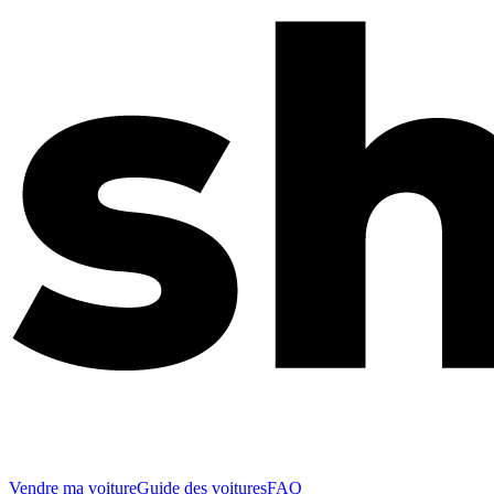
Vendre ma voiture
Guide des voitures
FAQ