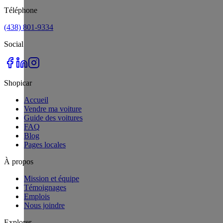
Téléphone
(438) 801-9334
Social
Shopicar
Accueil
Vendre ma voiture
Guide des voitures
FAQ
Blog
Pages locales
À propos
Mission et équipe
Témoignages
Emplois
Nous joindre
Explorer