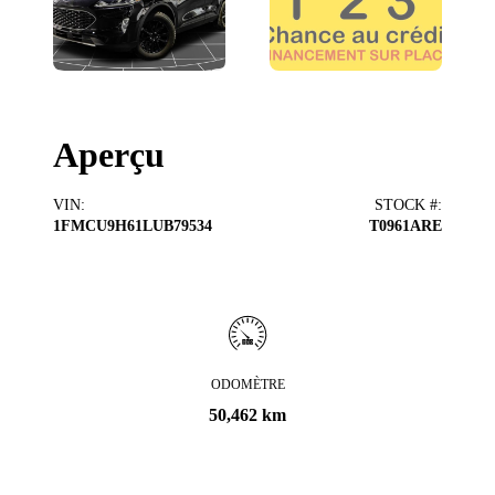
Aperçu
VIN
:
STOCK #
:
1FMCU9H61LUB79534
T0961ARE
ODOMÈTRE
50,462 km