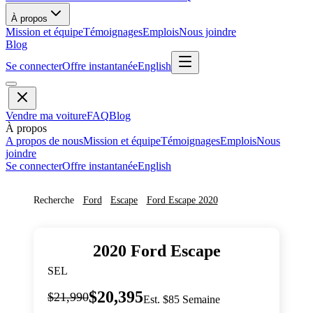
À propos
Mission et équipe
Témoignages
Emplois
Nous joindre
Blog
Se connecter
Offre instantanée
English
Vendre ma voiture
FAQ
Blog
À propos
A propos de nous
Mission et équipe
Témoignages
Emplois
Nous
joindre
Se connecter
Offre instantanée
English
Recherche
Ford
Escape
Ford
Escape
2020
2020
Ford
Escape
SEL
$20,395
$21,990
Est. $85 Semaine