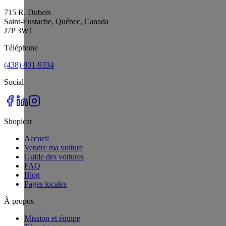
715 R. Dubois
Saint-Eustache, Québec, Canada
J7P 3W1
Téléphone
(438) 801-9334
Social
Shopicar
Accueil
Vendre ma voiture
Guide des voitures
FAQ
Blog
Pages locales
À propos
Mission et équipe