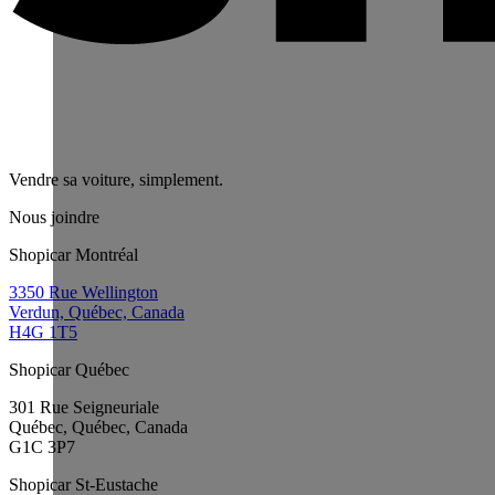
Vendre sa voiture, simplement.
Nous joindre
Shopicar Montréal
3350 Rue Wellington
Verdun, Québec, Canada
H4G 1T5
Shopicar Québec
301 Rue Seigneuriale
Québec, Québec, Canada
G1C 3P7
Shopicar St-Eustache