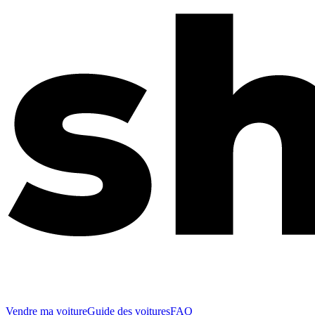
Vendre ma voiture
Guide des voitures
FAQ