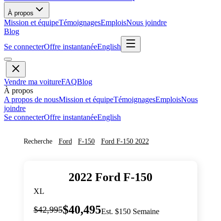
À propos
Mission et équipe
Témoignages
Emplois
Nous joindre
Blog
Se connecter
Offre instantanée
English
Vendre ma voiture
FAQ
Blog
À propos
A propos de nous
Mission et équipe
Témoignages
Emplois
Nous
joindre
Se connecter
Offre instantanée
English
Recherche
Ford
F-150
Ford
F-150
2022
2022
Ford
F-150
XL
$40,495
$42,995
Est. $150 Semaine