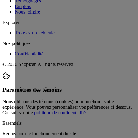
Témoignages
Emplois
Nous joindre
Explorer
Trouvez un véhicule
Nos politiques
Confidentialité
©
2026
Shopicar. All rights reserved.
Paramètres des témoins
Nous utilisons des témoins (cookies) pour améliorer votre
expérience. Vous pouvez personnaliser vos préférences ci-dessous.
Consultez notre
politique de confidentialité
.
Essentiels
Requis pour le fonctionnement du site.