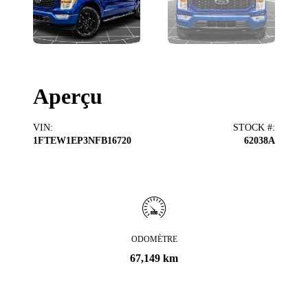
Aperçu
VIN
:
STOCK #
:
1FTEW1EP3NFB16720
62038A
ODOMÈTRE
67,149 km