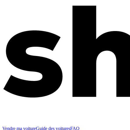
Vendre ma voiture
Guide des voitures
FAQ