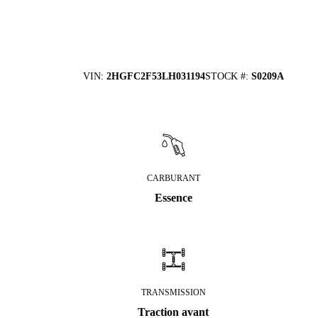
VIN
:
2HGFC2F53LH031194
STOCK #
:
S0209A
CARBURANT
Essence
TRANSMISSION
Traction avant