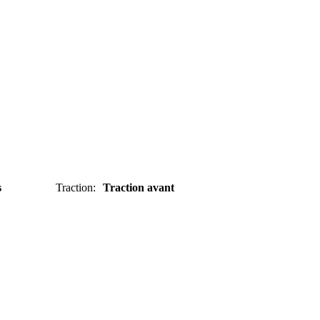
s
Traction
:
Traction avant