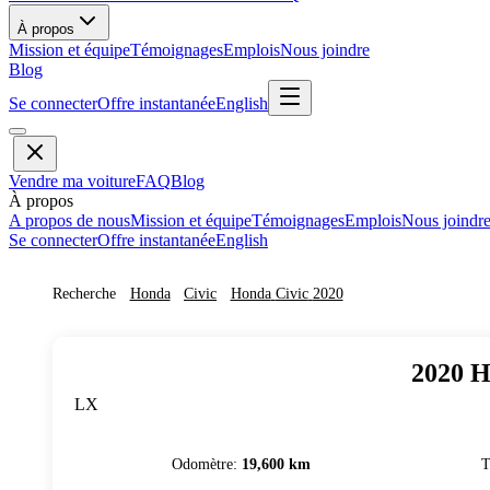
À propos
Mission et équipe
Témoignages
Emplois
Nous joindre
Blog
Se connecter
Offre instantanée
English
Vendre ma voiture
FAQ
Blog
À propos
A propos de nous
Mission et équipe
Témoignages
Emplois
Nous joindr
Se connecter
Offre instantanée
English
Recherche
Honda
Civic
Honda
Civic
2020
2020
H
LX
Odomètre
:
19,600 km
T