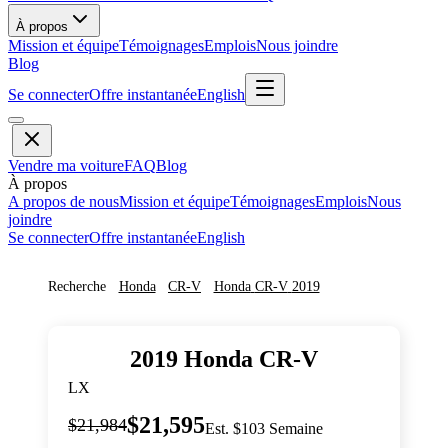
À propos
Mission et équipe
Témoignages
Emplois
Nous joindre
Blog
Se connecter
Offre instantanée
English
Vendre ma voiture
FAQ
Blog
À propos
A propos de nous
Mission et équipe
Témoignages
Emplois
Nous
joindre
Se connecter
Offre instantanée
English
Recherche
Honda
CR-V
Honda
CR-V
2019
2019
Honda
CR-V
LX
$21,595
$21,984
Est. $103 Semaine