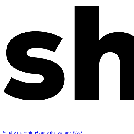
Vendre ma voiture
Guide des voitures
FAQ