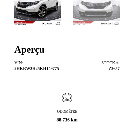
Aperçu
VIN
:
STOCK #
:
2HKRW2H25KH149775
Z3657
ODOMÈTRE
88,736 km