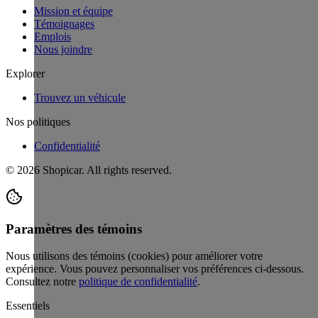
Mission et équipe
Témoignages
Emplois
Nous joindre
Explorer
Trouvez un véhicule
Nos politiques
Confidentialité
©
2026
Shopicar. All rights reserved.
Paramètres des témoins
Nous utilisons des témoins (cookies) pour améliorer votre
expérience. Vous pouvez personnaliser vos préférences ci-dessous.
Consultez notre
politique de confidentialité
.
Essentiels