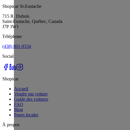
Shopicar St-Eustache
715 R. Dubois
Saint-Eustache, Québec, Canada
J7P 3W1
Téléphone
(438) 801-9334
Social
Shopicar
Accueil
Vendre ma voiture
Guide des voitures
FAQ
Blog
Pages locales
À propos