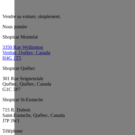
Vendre sa voiture, simplement.
Nous joindre
Shopicar Montréal
3350 Rue Wellington
Verdun, Québec, Canada
H4G 1T5
Shopicar Québec
301 Rue Seigneuriale
Québec, Québec, Canada
G1C 3P7
Shopicar St-Eustache
715 R. Dubois
Saint-Eustache, Québec, Canada
J7P 3W1
Téléphone