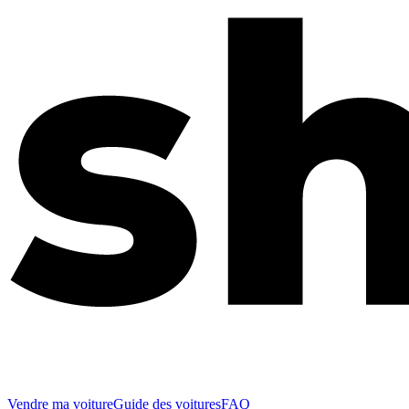
Vendre ma voiture
Guide des voitures
FAQ