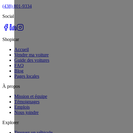
(438) 801-9334
Social
Shopicar
Accueil
Vendre ma voiture
Guide des voitures
FAQ
Blog
Pages locales
À propos
Mission et équipe
Témoignages
Emplois
Nous joindre
Explorer
Trouvez un véhicule