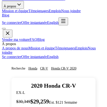
À propos
Mission et équipe
Témoignages
Emplois
Nous joindre
Blog
Se connecter
Offre instantanée
English
Vendre ma voiture
FAQ
Blog
À propos
A propos de nous
Mission et équipe
Témoignages
Emplois
Nous
joindre
Se connecter
Offre instantanée
English
Recherche
Honda
CR-V
Honda
CR-V
2020
2020
Honda
CR-V
EX-L
$29,259
$30,349
Est. $121 Semaine