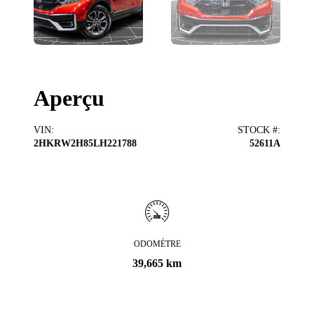
Aperçu
VIN
:
STOCK #
:
2HKRW2H85LH221788
52611A
ODOMÈTRE
39,665 km