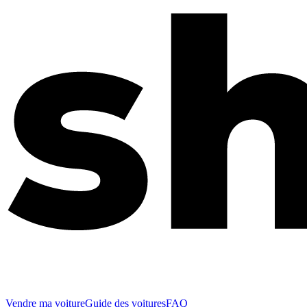
Vendre ma voiture
Guide des voitures
FAQ