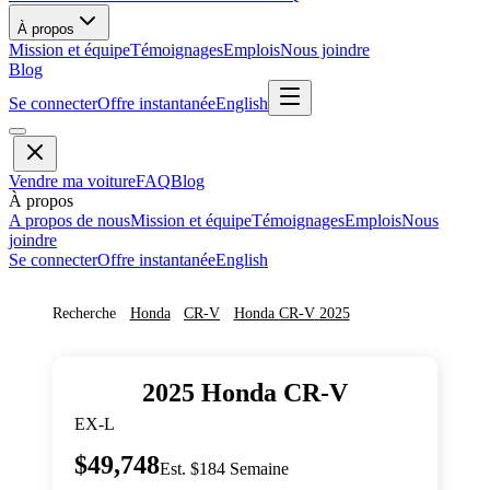
À propos
Mission et équipe
Témoignages
Emplois
Nous joindre
Blog
Se connecter
Offre instantanée
English
Vendre ma voiture
FAQ
Blog
À propos
A propos de nous
Mission et équipe
Témoignages
Emplois
Nous
joindre
Se connecter
Offre instantanée
English
Recherche
Honda
CR-V
Honda
CR-V
2025
2025
Honda
CR-V
EX-L
$49,748
Est. $184 Semaine