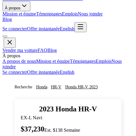
À propos
Mission et équipe
Témoignages
Emplois
Nous joindre
Blog
Se connecter
Offre instantanée
English
Vendre ma voiture
FAQ
Blog
À propos
A propos de nous
Mission et équipe
Témoignages
Emplois
Nous
joindre
Se connecter
Offre instantanée
English
Recherche
Honda
HR-V
Honda
HR-V
2023
2023
Honda
HR-V
EX-L Navi
$37,230
Est. $138 Semaine