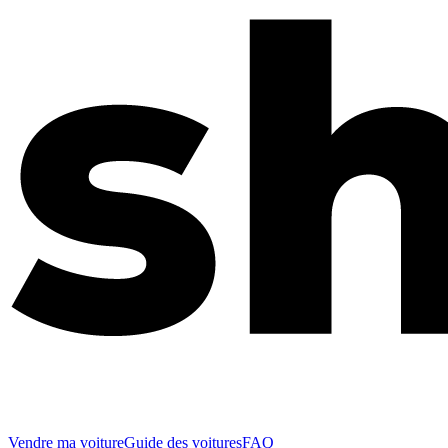
Vendre ma voiture
Guide des voitures
FAQ