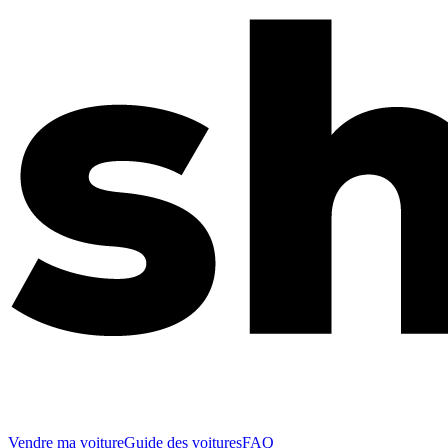
Vendre ma voiture
Guide des voitures
FAQ