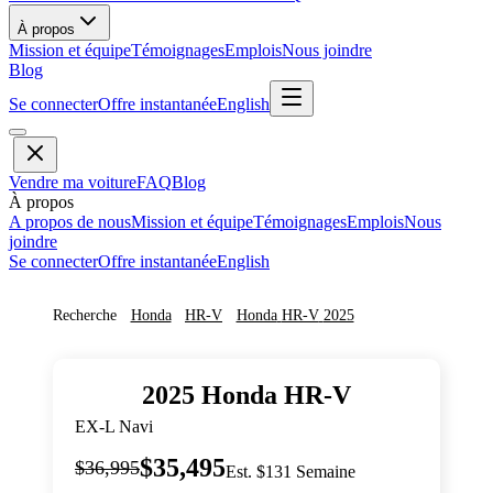
À propos
Mission et équipe
Témoignages
Emplois
Nous joindre
Blog
Se connecter
Offre instantanée
English
Vendre ma voiture
FAQ
Blog
À propos
A propos de nous
Mission et équipe
Témoignages
Emplois
Nous
joindre
Se connecter
Offre instantanée
English
Recherche
Honda
HR-V
Honda
HR-V
2025
2025
Honda
HR-V
EX-L Navi
$35,495
$36,995
Est. $131 Semaine