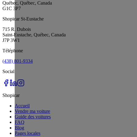
Québec, Québec, Canada
G1C 3P7
Shopicar St-Eustache
715 R. Dubois
Saint-Eustache, Québec, Canada
J7P 3W1
Téléphone
(438) 801-9334
Social
Shopicar
Accueil
Vendre ma voiture
Guide des voitures
FAQ
Blog
Pages locales