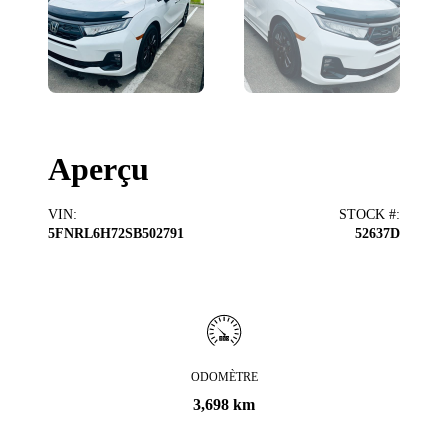
Aperçu
VIN
:
STOCK #
:
5FNRL6H72SB502791
52637D
ODOMÈTRE
3,698 km