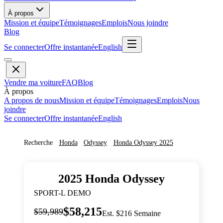
À propos
Mission et équipe
Témoignages
Emplois
Nous joindre
Blog
Se connecter
Offre instantanée
English
Vendre ma voiture
FAQ
Blog
À propos
A propos de nous
Mission et équipe
Témoignages
Emplois
Nous
joindre
Se connecter
Offre instantanée
English
Recherche
Honda
Odyssey
Honda
Odyssey
2025
2025
Honda
Odyssey
SPORT-L DEMO
$58,215
$59,989
Est. $216 Semaine