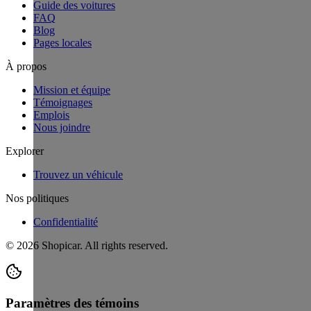
Guide des voitures
FAQ
Blog
Pages locales
À propos
Mission et équipe
Témoignages
Emplois
Nous joindre
Explorer
Trouvez un véhicule
Nos politiques
Confidentialité
©
2026
Shopicar. All rights reserved.
Paramètres des témoins