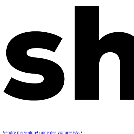
Vendre ma voiture
Guide des voitures
FAQ