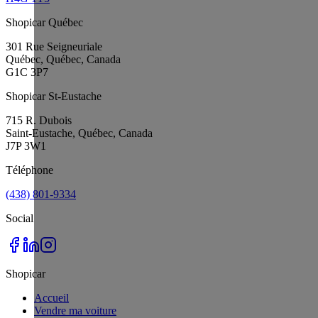
Shopicar Québec
301 Rue Seigneuriale
Québec, Québec, Canada
G1C 3P7
Shopicar St-Eustache
715 R. Dubois
Saint-Eustache, Québec, Canada
J7P 3W1
Téléphone
(438) 801-9334
Social
Shopicar
Accueil
Vendre ma voiture