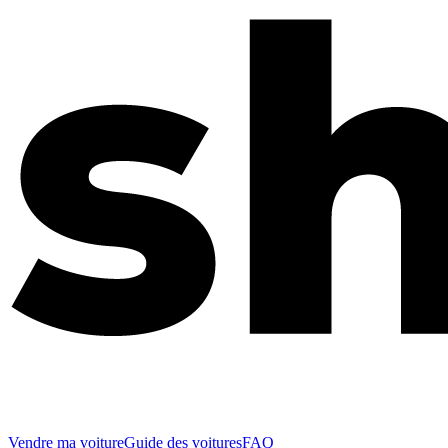
Vendre ma voiture
Guide des voitures
FAQ