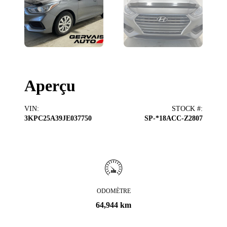
Aperçu
VIN
:
STOCK #
:
3KPC25A39JE037750
SP-*18ACC-Z2807
ODOMÈTRE
64,944 km