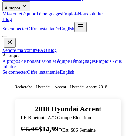
À propos
Mission et équipe
Témoignages
Emplois
Nous joindre
Blog
Se connecter
Offre instantanée
English
Vendre ma voiture
FAQ
Blog
À propos
A propos de nous
Mission et équipe
Témoignages
Emplois
Nous
joindre
Se connecter
Offre instantanée
English
Recherche
Hyundai
Accent
Hyundai
Accent
2018
2018
Hyundai
Accent
LE Bluetooth A/C Groupe Électrique
$14,995
$15,495
Est. $86 Semaine