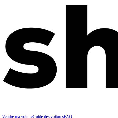
Vendre ma voiture
Guide des voitures
FAQ