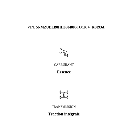
VIN
:
5NMZUDLB8HH050480
STOCK #
:
K0093A
CARBURANT
Essence
TRANSMISSION
Traction intégrale