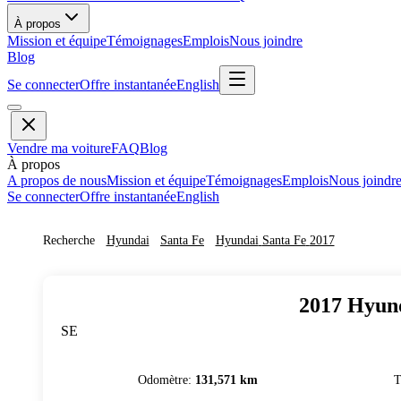
À propos
Mission et équipe
Témoignages
Emplois
Nous joindre
Blog
Se connecter
Offre instantanée
English
Vendre ma voiture
FAQ
Blog
À propos
A propos de nous
Mission et équipe
Témoignages
Emplois
Nous joindr
Se connecter
Offre instantanée
English
Recherche
Hyundai
Santa Fe
Hyundai
Santa Fe
2017
2017
Hyun
SE
Odomètre
:
131,571 km
T