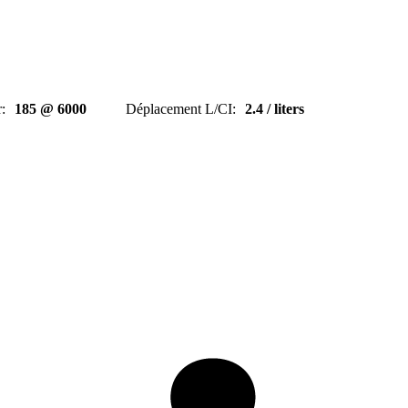
r
:
185 @ 6000
Déplacement L/CI
:
2.4 / liters