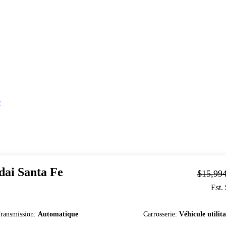
e
dai
Santa Fe
$15,99
Est.
ransmission
:
Automatique
Carrosserie
:
Véhicule utilita