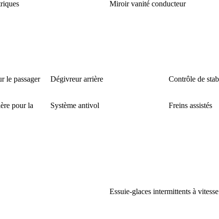
triques
Miroir vanité conducteur
r le passager
Dégivreur arrière
Contrôle de stabi
ère pour la
Système antivol
Freins assistés
Essuie-glaces intermittents à vitesse