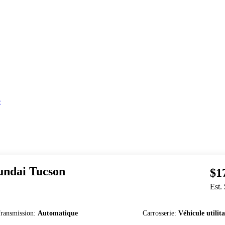
e
undai
Tucson
$1
Est.
ransmission
:
Automatique
Carrosserie
:
Véhicule utilita