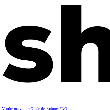
Vendre ma voiture
Guide des voitures
FAQ