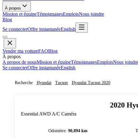
À propos
Mission et équipe
Témoignages
Emplois
Nous joindre
Blog
Se connecter
Offre instantanée
English
Vendre ma voiture
FAQ
Blog
À propos
A propos de nous
Mission et équipe
Témoignages
Emplois
Nous joindr
Se connecter
Offre instantanée
English
Recherche
Hyundai
Tucson
Hyundai
Tucson
2020
2020
Hy
Essential AWD A/C Caméra
Odomètre
:
90,894 km
T