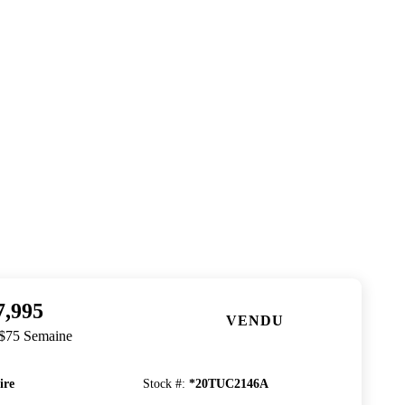
7,995
VENDU
 $75 Semaine
ire
Stock #
:
*20TUC2146A