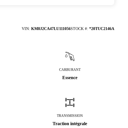
VIN
:
KM8J2CA47LU111056
STOCK #
:
*20TUC2146A
CARBURANT
Essence
TRANSMISSION
Traction intégrale