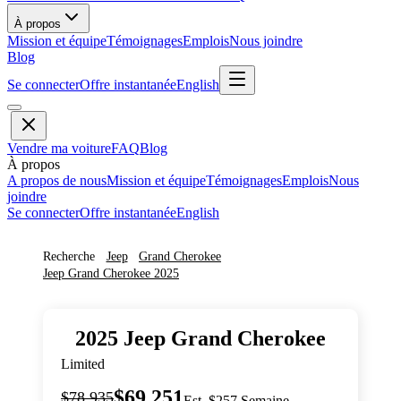
À propos
Mission et équipe
Témoignages
Emplois
Nous joindre
Blog
Se connecter
Offre instantanée
English
Vendre ma voiture
FAQ
Blog
À propos
A propos de nous
Mission et équipe
Témoignages
Emplois
Nous
joindre
Se connecter
Offre instantanée
English
Recherche
Jeep
Grand Cherokee
Jeep
Grand Cherokee
2025
2025
Jeep
Grand Cherokee
Limited
$69,251
$78,935
Est. $257 Semaine