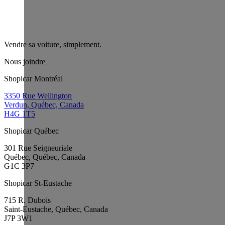
Vendre sa voiture, simplement.
Nous joindre
Shopicar Montréal
3350 Rue Wellington
Verdun, Québec, Canada
H4G 1T5
Shopicar Québec
301 Rue Seigneuriale
Québec, Québec, Canada
G1C 3P7
Shopicar St-Eustache
715 R. Dubois
Saint-Eustache, Québec, Canada
J7P 3W1