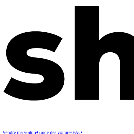
Vendre ma voiture
Guide des voitures
FAQ