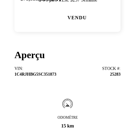
VENDU
Aperçu
VIN
:
STOCK #
:
1C4RJHBG5SC351873
25283
ODOMÈTRE
15 km