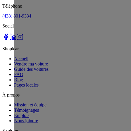
Téléphone
(438) 801-9334
Social
Shopicar
Accueil
Vendre ma voiture
Guide des voitures
FAQ
Blog
Pages locales
À propos
Mission et équipe
Témoignages
Emplois
Nous joindre
Explorer