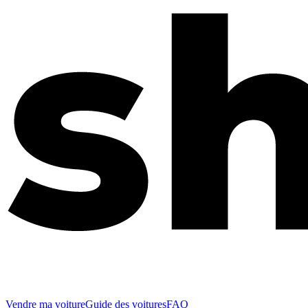
Vendre ma voiture
Guide des voitures
FAQ