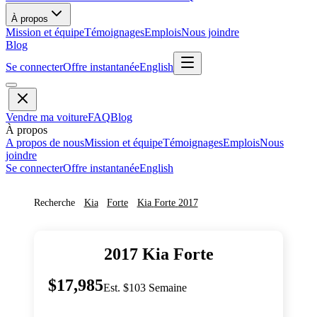
À propos
Mission et équipe
Témoignages
Emplois
Nous joindre
Blog
Se connecter
Offre instantanée
English
Vendre ma voiture
FAQ
Blog
À propos
A propos de nous
Mission et équipe
Témoignages
Emplois
Nous
joindre
Se connecter
Offre instantanée
English
Recherche
Kia
Forte
Kia
Forte
2017
2017
Kia
Forte
$17,985
Est. $103 Semaine