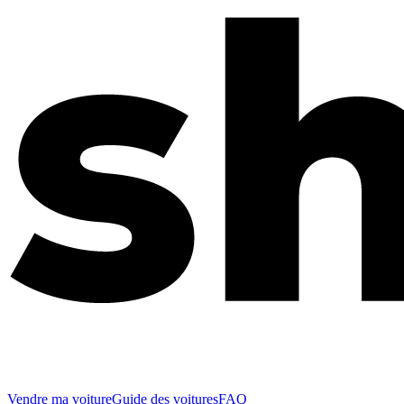
Vendre ma voiture
Guide des voitures
FAQ