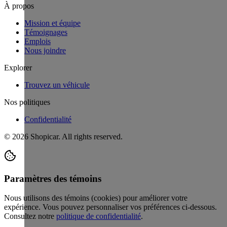
À propos
Mission et équipe
Témoignages
Emplois
Nous joindre
Explorer
Trouvez un véhicule
Nos politiques
Confidentialité
©
2026
Shopicar. All rights reserved.
Paramètres des témoins
Nous utilisons des témoins (cookies) pour améliorer votre
expérience. Vous pouvez personnaliser vos préférences ci-dessous.
Consultez notre
politique de confidentialité
.