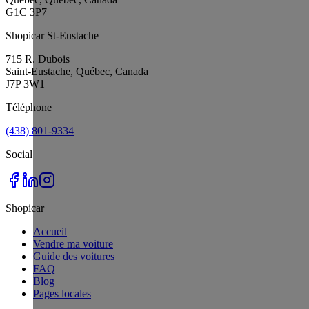
G1C 3P7
Shopicar St-Eustache
715 R. Dubois
Saint-Eustache, Québec, Canada
J7P 3W1
Téléphone
(438) 801-9334
Social
Shopicar
Accueil
Vendre ma voiture
Guide des voitures
FAQ
Blog
Pages locales