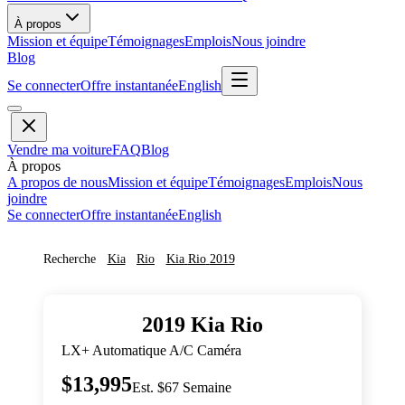
À propos
Mission et équipe
Témoignages
Emplois
Nous joindre
Blog
Se connecter
Offre instantanée
English
Vendre ma voiture
FAQ
Blog
À propos
A propos de nous
Mission et équipe
Témoignages
Emplois
Nous
joindre
Se connecter
Offre instantanée
English
Recherche
Kia
Rio
Kia
Rio
2019
2019
Kia
Rio
LX+ Automatique A/C Caméra
$13,995
Est. $67 Semaine