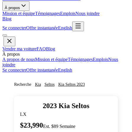
À propos
Mission et équipe
Témoignages
Emplois
Nous joindre
Blog
Se connecter
Offre instantanée
English
Vendre ma voiture
FAQ
Blog
À propos
A propos de nous
Mission et équipe
Témoignages
Emplois
Nous
joindre
Se connecter
Offre instantanée
English
Recherche
Kia
Seltos
Kia
Seltos
2023
2023
Kia
Seltos
LX
$23,990
Est. $89 Semaine