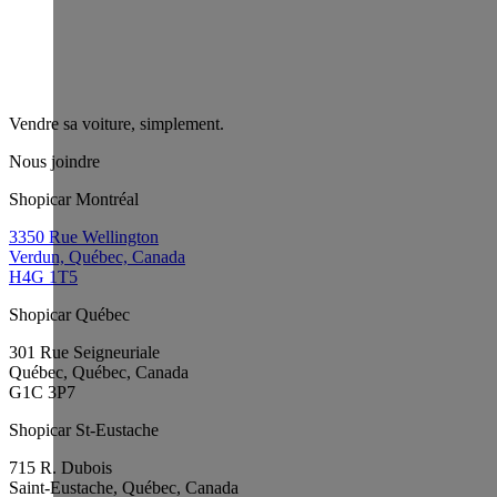
Vendre sa voiture, simplement.
Nous joindre
Shopicar Montréal
3350 Rue Wellington
Verdun, Québec, Canada
H4G 1T5
Shopicar Québec
301 Rue Seigneuriale
Québec, Québec, Canada
G1C 3P7
Shopicar St-Eustache
715 R. Dubois
Saint-Eustache, Québec, Canada