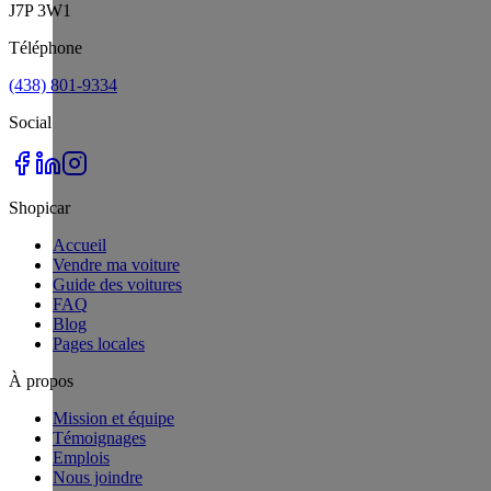
J7P 3W1
Téléphone
(438) 801-9334
Social
Shopicar
Accueil
Vendre ma voiture
Guide des voitures
FAQ
Blog
Pages locales
À propos
Mission et équipe
Témoignages
Emplois
Nous joindre