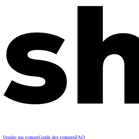
Vendre ma voiture
Guide des voitures
FAQ