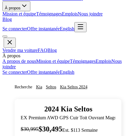
À propos
Mission et équipe
Témoignages
Emplois
Nous joindre
Blog
Se connecter
Offre instantanée
English
Vendre ma voiture
FAQ
Blog
À propos
A propos de nous
Mission et équipe
Témoignages
Emplois
Nous
joindre
Se connecter
Offre instantanée
English
Recherche
Kia
Seltos
Kia
Seltos
2024
2024
Kia
Seltos
EX Premium AWD GPS Cuir Toit Ouvrant Mags
$30,495
$30,995
Est. $113 Semaine