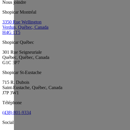
Nous joindre
Shopicar Montréal
3350 Rue Wellington
Verdun, Québec, Canada
H4G 1T5
Shopicar Québec
301 Rue Seigneuriale
Québec, Québec, Canada
G1C 3P7
Shopicar St-Eustache
715 R. Dubois
Saint-Eustache, Québec, Canada
J7P 3W1
Téléphone
(438) 801-9334
Social