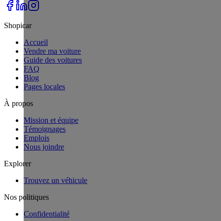
Shopicar
Accueil
Vendre ma voiture
Guide des voitures
FAQ
Blog
Pages locales
À propos
Mission et équipe
Témoignages
Emplois
Nous joindre
Explorer
Trouvez un véhicule
Nos politiques
Confidentialité