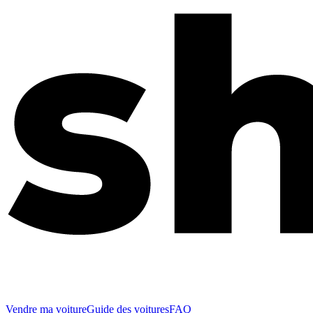
Vendre ma voiture
Guide des voitures
FAQ