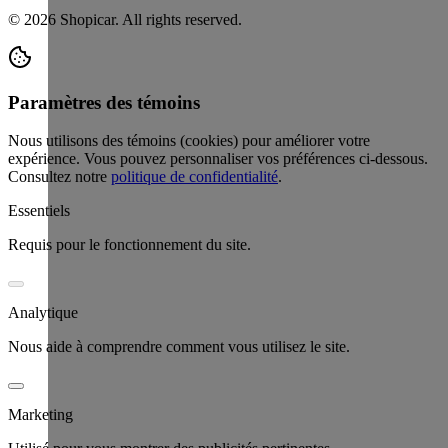
©
2026
Shopicar. All rights reserved.
Paramètres des témoins
Nous utilisons des témoins (cookies) pour améliorer votre
expérience. Vous pouvez personnaliser vos préférences ci-dessous.
Consultez notre
politique de confidentialité
.
Essentiels
Requis pour le fonctionnement du site.
Analytique
Nous aide à comprendre comment vous utilisez le site.
Marketing