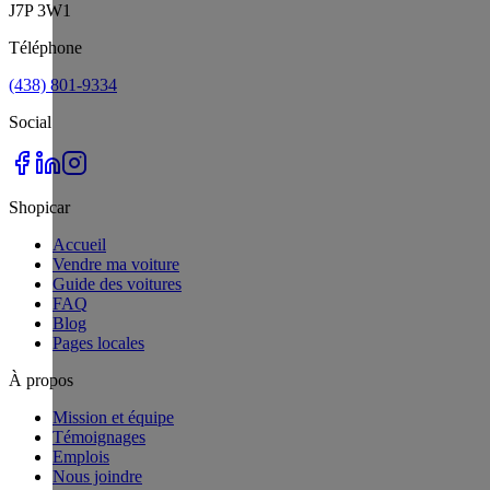
J7P 3W1
Téléphone
(438) 801-9334
Social
Shopicar
Accueil
Vendre ma voiture
Guide des voitures
FAQ
Blog
Pages locales
À propos
Mission et équipe
Témoignages
Emplois
Nous joindre