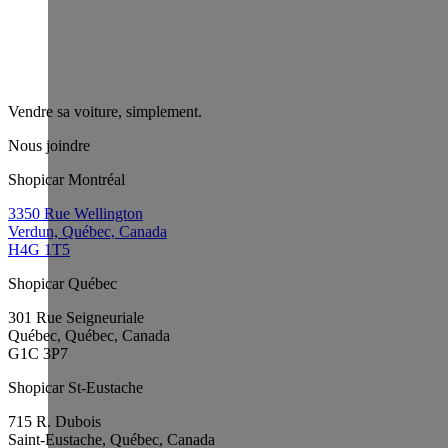
Vendre sa voiture, simplement.
Nous joindre
Shopicar Montréal
3350 Rue Wellington
Verdun, Québec, Canada
H4G 1T5
Shopicar Québec
301 Rue Seigneuriale
Québec, Québec, Canada
G1C 3P7
Shopicar St-Eustache
715 R. Dubois
Saint-Eustache, Québec, Canada