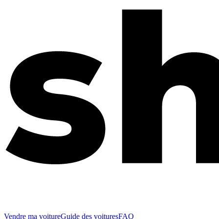
Vendre ma voiture
Guide des voitures
FAQ