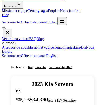
À propos
Mission et équipe
Témoignages
Emplois
Nous joindre
Blog
Se connecter
Offre instantanée
English
Vendre ma voiture
FAQ
Blog
À propos
A propos de nous
Mission et équipe
Témoignages
Emplois
Nous
joindre
Se connecter
Offre instantanée
English
Recherche
Kia
Sorento
Kia
Sorento
2023
2023
Kia
Sorento
EX
$34,390
$35,495
Est. $127 Semaine