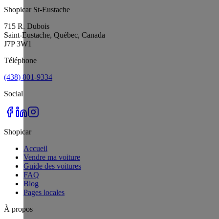
Shopicar St-Eustache
715 R. Dubois
Saint-Eustache, Québec, Canada
J7P 3W1
Téléphone
(438) 801-9334
Social
Shopicar
Accueil
Vendre ma voiture
Guide des voitures
FAQ
Blog
Pages locales
À propos