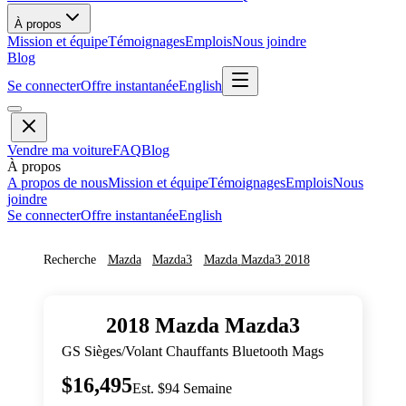
À propos
Mission et équipe
Témoignages
Emplois
Nous joindre
Blog
Se connecter
Offre instantanée
English
Vendre ma voiture
FAQ
Blog
À propos
A propos de nous
Mission et équipe
Témoignages
Emplois
Nous
joindre
Se connecter
Offre instantanée
English
Recherche
Mazda
Mazda3
Mazda
Mazda3
2018
2018
Mazda
Mazda3
GS Sièges/Volant Chauffants Bluetooth Mags
$16,495
Est. $94 Semaine