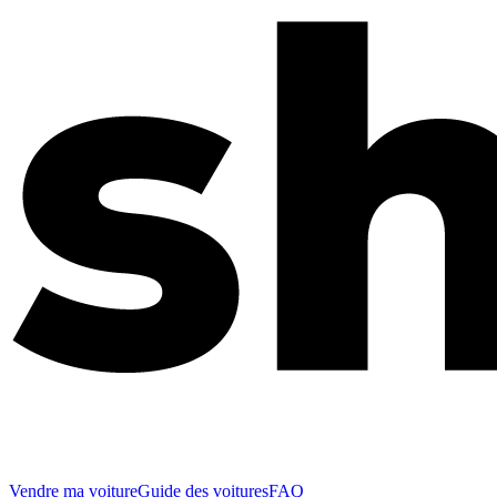
Vendre ma voiture
Guide des voitures
FAQ