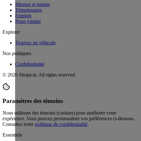
Mission et équipe
Témoignages
Emplois
Nous joindre
Explorer
Trouvez un véhicule
Nos politiques
Confidentialité
©
2026
Shopicar. All rights reserved.
Paramètres des témoins
Nous utilisons des témoins (cookies) pour améliorer votre
expérience. Vous pouvez personnaliser vos préférences ci-dessous.
Consultez notre
politique de confidentialité
.
Essentiels