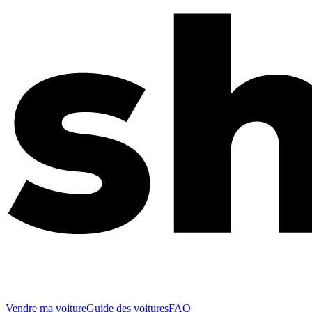
Vendre ma voiture
Guide des voitures
FAQ