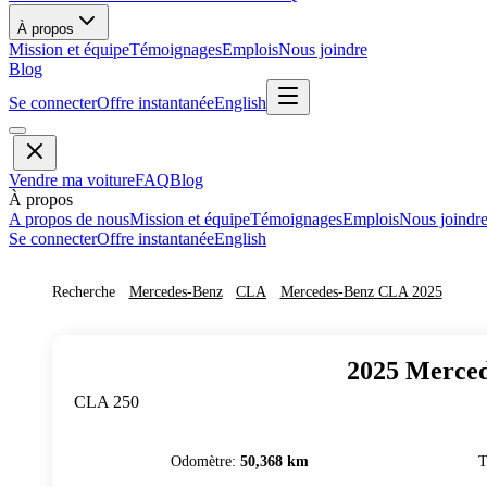
À propos
Mission et équipe
Témoignages
Emplois
Nous joindre
Blog
Se connecter
Offre instantanée
English
Vendre ma voiture
FAQ
Blog
À propos
A propos de nous
Mission et équipe
Témoignages
Emplois
Nous joindr
Se connecter
Offre instantanée
English
Recherche
Mercedes-Benz
CLA
Mercedes-Benz
CLA
2025
2025
Merced
CLA 250
Odomètre
:
50,368 km
T