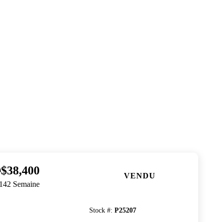
$38,400
9
VENDU
$142 Semaine
Stock #
:
P25207