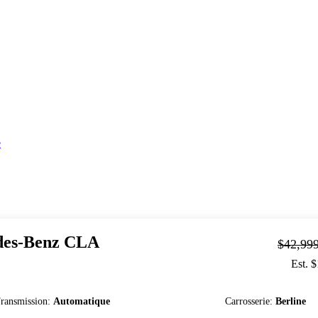
e
es-Benz
CLA
$42,99
Est. 
ransmission
:
Automatique
Carrosserie
:
Berline