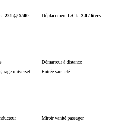
r
:
221 @ 5500
Déplacement L/CI
:
2.0 / liters
s
Démarreur à distance
garage universel
Entrée sans clé
onducteur
Miroir vanité passager