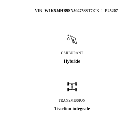
VIN
:
W1K5J4HB9SN504753
STOCK #
:
P25207
CARBURANT
Hybride
TRANSMISSION
Traction intégrale