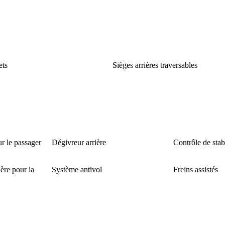
ets
Sièges arrières traversables
r le passager
Dégivreur arrière
Contrôle de stabi
ère pour la
Système antivol
Freins assistés