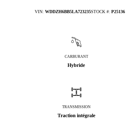
VIN
:
WDDZH6BB5LA723235
STOCK #
:
P25136
CARBURANT
Hybride
TRANSMISSION
Traction intégrale