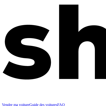
Vendre ma voiture
Guide des voitures
FAQ