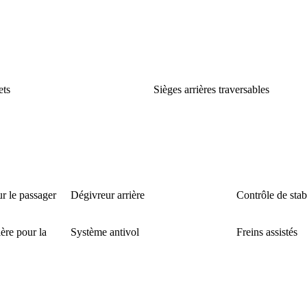
ets
Sièges arrières traversables
r le passager
Dégivreur arrière
Contrôle de stabi
ère pour la
Système antivol
Freins assistés