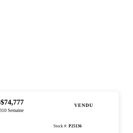
$74,777
8
VENDU
$310 Semaine
Stock #
:
P25136