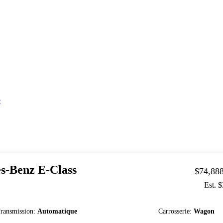
e
s-Benz
E-Class
$74,88
Est. 
ransmission
:
Automatique
Carrosserie
:
Wagon