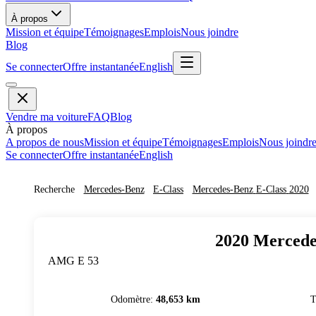
À propos
Mission et équipe
Témoignages
Emplois
Nous joindre
Blog
Se connecter
Offre instantanée
English
Vendre ma voiture
FAQ
Blog
À propos
A propos de nous
Mission et équipe
Témoignages
Emplois
Nous joindr
Se connecter
Offre instantanée
English
Recherche
Mercedes-Benz
E-Class
Mercedes-Benz
E-Class
2020
2020
Mercede
AMG E 53
Odomètre
:
48,653 km
T