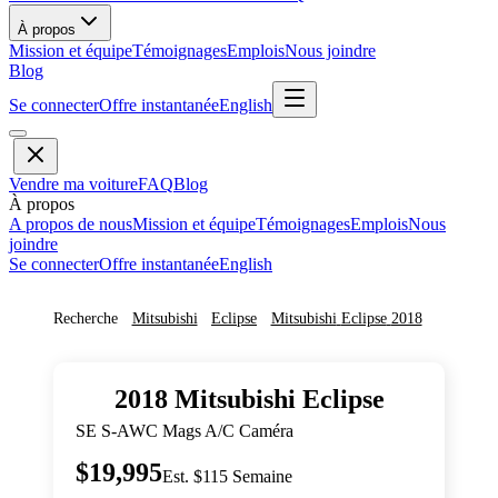
À propos
Mission et équipe
Témoignages
Emplois
Nous joindre
Blog
Se connecter
Offre instantanée
English
Vendre ma voiture
FAQ
Blog
À propos
A propos de nous
Mission et équipe
Témoignages
Emplois
Nous
joindre
Se connecter
Offre instantanée
English
Recherche
Mitsubishi
Eclipse
Mitsubishi
Eclipse
2018
2018
Mitsubishi
Eclipse
SE S-AWC Mags A/C Caméra
$19,995
Est. $115 Semaine