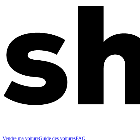
Vendre ma voiture
Guide des voitures
FAQ