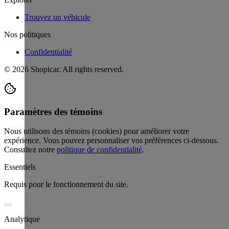
Trouvez un véhicule
Nos politiques
Confidentialité
©
2026
Shopicar. All rights reserved.
Paramètres des témoins
Nous utilisons des témoins (cookies) pour améliorer votre
expérience. Vous pouvez personnaliser vos préférences ci-dessous.
Consultez notre
politique de confidentialité
.
Essentiels
Requis pour le fonctionnement du site.
Analytique