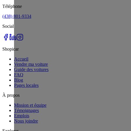
Téléphone
(438) 801-9334
Social
Shopicar
Accueil
Vendre ma voiture
Guide des voitures
FAQ
Blog
Pages locales
À propos
Mission et équipe
Témoignages
Emplois
Nous joindre
Explorer