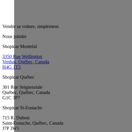
Vendre sa voiture, simplement.
Nous joindre
Shopicar Montréal
3350 Rue Wellington
Verdun, Québec, Canada
H4G 1T5
Shopicar Québec
301 Rue Seigneuriale
Québec, Québec, Canada
G1C 3P7
Shopicar St-Eustache
715 R. Dubois
Saint-Eustache, Québec, Canada
J7P 3W1