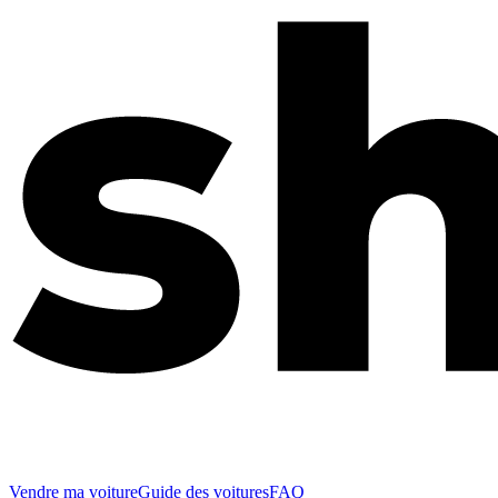
Vendre ma voiture
Guide des voitures
FAQ