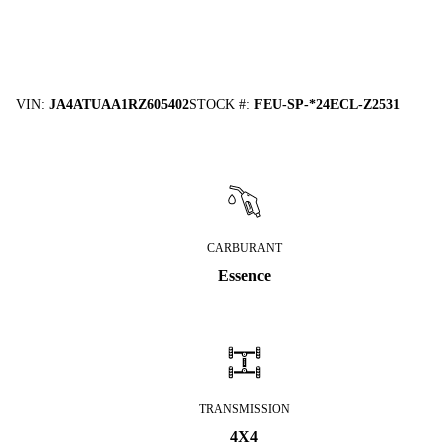
VIN
:
JA4ATUAA1RZ605402
STOCK #
:
FEU-SP-*24ECL-Z2531
CARBURANT
Essence
TRANSMISSION
4X4