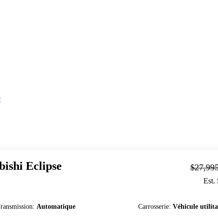
e
bishi
Eclipse
$27,99
Est.
ransmission
:
Automatique
Carrosserie
:
Véhicule utilita