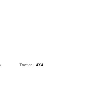
s
Traction
:
4X4