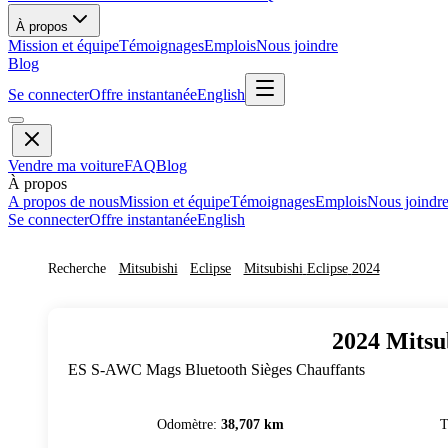
À propos
Mission et équipe
Témoignages
Emplois
Nous joindre
Blog
Se connecter
Offre instantanée
English
Vendre ma voiture
FAQ
Blog
À propos
A propos de nous
Mission et équipe
Témoignages
Emplois
Nous joindr
Se connecter
Offre instantanée
English
Recherche
Mitsubishi
Eclipse
Mitsubishi
Eclipse
2024
2024
Mitsu
ES S-AWC Mags Bluetooth Sièges Chauffants
Odomètre
:
38,707 km
T