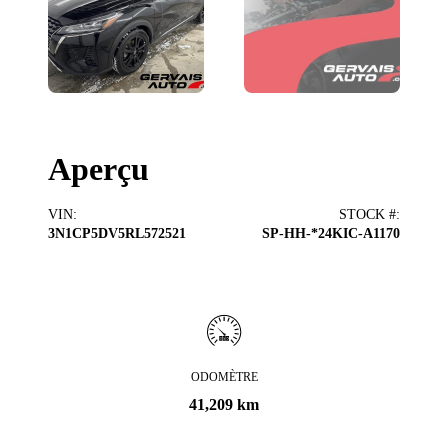
Aperçu
VIN
:
STOCK #
:
3N1CP5DV5RL572521
SP-HH-*24KIC-A1170
ODOMÈTRE
41,209 km