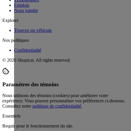
Emplois
Nous joindre
Explorer
Trouvez un véhicule
Nos politiques
Confidentialité
©
2026
Shopicar. All rights reserved.
Paramètres des témoins
Nous utilisons des témoins (cookies) pour améliorer votre
expérience. Vous pouvez personnaliser vos préférences ci-dessous.
Consultez notre
politique de confidentialité
.
Essentiels
Requis pour le fonctionnement du site.