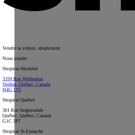
Vendre sa voiture, simplement.
Nous joindre
Shopicar Montréal
3350 Rue Wellington
Verdun, Québec, Canada
H4G 1T5
Shopicar Québec
301 Rue Seigneuriale
Québec, Québec, Canada
G1C 3P7
Shopicar St-Eustache