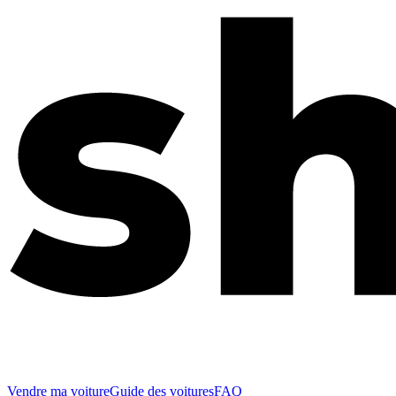
Vendre ma voiture
Guide des voitures
FAQ