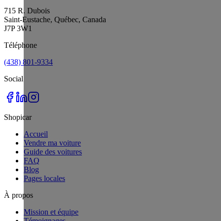
715 R. Dubois
Saint-Eustache, Québec, Canada
J7P 3W1
Téléphone
(438) 801-9334
Social
Shopicar
Accueil
Vendre ma voiture
Guide des voitures
FAQ
Blog
Pages locales
À propos
Mission et équipe
Témoignages