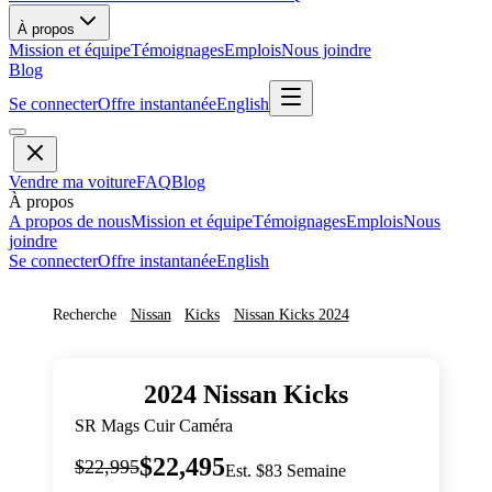
À propos
Mission et équipe
Témoignages
Emplois
Nous joindre
Blog
Se connecter
Offre instantanée
English
Vendre ma voiture
FAQ
Blog
À propos
A propos de nous
Mission et équipe
Témoignages
Emplois
Nous
joindre
Se connecter
Offre instantanée
English
Recherche
Nissan
Kicks
Nissan
Kicks
2024
2024
Nissan
Kicks
SR Mags Cuir Caméra
$22,495
$22,995
Est. $83 Semaine