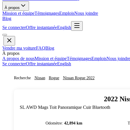
À propos
Mission et équipe
Témoignages
Emplois
Nous joindre
Blog
Se connecter
Offre instantanée
English
Vendre ma voiture
FAQ
Blog
À propos
A propos de nous
Mission et équipe
Témoignages
Emplois
Nous joindr
Se connecter
Offre instantanée
English
Recherche
Nissan
Rogue
Nissan
Rogue
2022
2022
Nis
SL AWD Mags Toit Panoramique Cuir Bluetooth
Odomètre
:
42,894 km
T