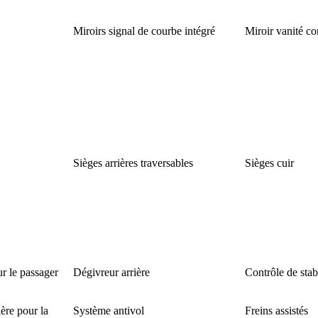
Miroirs signal de courbe intégré
Miroir vanité c
Sièges arrières traversables
Sièges cuir
r le passager
Dégivreur arrière
Contrôle de stabi
ère pour la
Système antivol
Freins assistés