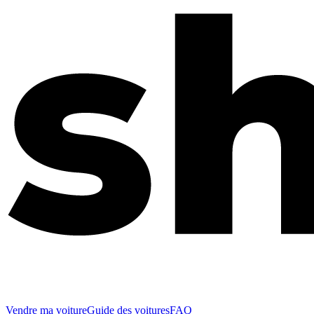
Vendre ma voiture
Guide des voitures
FAQ