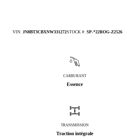
VIN
:
JN8BT3CBXNW331272
STOCK #
:
SP-*22ROG-Z2526
CARBURANT
Essence
TRANSMISSION
Traction intégrale