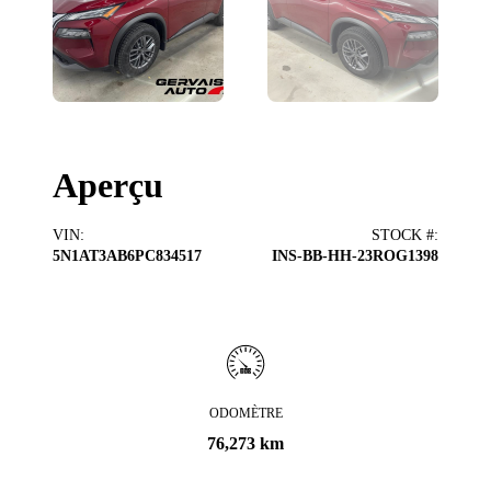
Aperçu
VIN
:
STOCK #
:
5N1AT3AB6PC834517
INS-BB-HH-23ROG1398
ODOMÈTRE
76,273 km