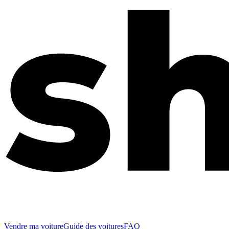
Vendre ma voiture
Guide des voitures
FAQ