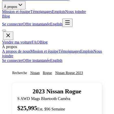
À propos
Mission et équipe
Témoignages
Emplois
Nous joindre
Blog
Se connecter
Offre instantanée
English
Vendre ma voiture
FAQ
Blog
À propos
A propos de nous
Mission et équipe
Témoignages
Emplois
Nous
joindre
Se connecter
Offre instantanée
English
Recherche
Nissan
Rogue
Nissan
Rogue
2023
2023
Nissan
Rogue
S AWD Mags Bluetooth Caméra
$25,995
Est. $96 Semaine