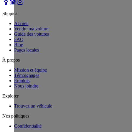
Shopicar
Accueil
Vendre ma voiture
Guide des voitures
FAQ
Blog
Pages locales
À propos
Mission et équipe
Témoignages
Emplois
Nous joindre
Explorer
Trouvez un véhicule
Nos politiques
Confidentialité