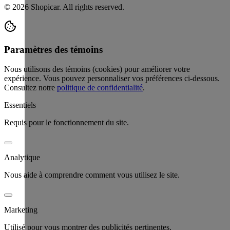
©
2026
Shopicar. All rights reserved.
Paramètres des témoins
Nous utilisons des témoins (cookies) pour améliorer votre
expérience. Vous pouvez personnaliser vos préférences ci-dessous.
Consultez notre
politique de confidentialité
.
Essentiels
Requis pour le fonctionnement du site.
Analytique
Nous aide à comprendre comment vous utilisez le site.
Marketing
Utilisé pour vous montrer des publicités pertinentes.