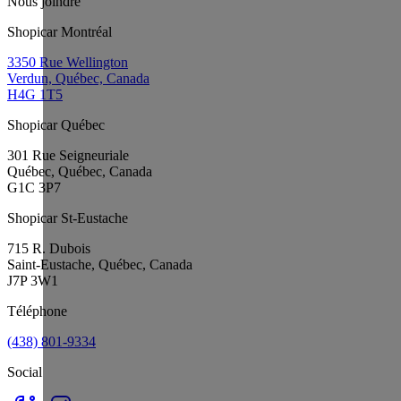
Nous joindre
Shopicar Montréal
3350 Rue Wellington
Verdun, Québec, Canada
H4G 1T5
Shopicar Québec
301 Rue Seigneuriale
Québec, Québec, Canada
G1C 3P7
Shopicar St-Eustache
715 R. Dubois
Saint-Eustache, Québec, Canada
J7P 3W1
Téléphone
(438) 801-9334
Social