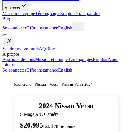
À propos
Mission et équipe
Témoignages
Emplois
Nous joindre
Blog
Se connecter
Offre instantanée
English
Vendre ma voiture
FAQ
Blog
À propos
A propos de nous
Mission et équipe
Témoignages
Emplois
Nous
joindre
Se connecter
Offre instantanée
English
Recherche
Nissan
Versa
Nissan
Versa
2024
2024
Nissan
Versa
S Mags A/C Caméra
$20,995
Est. $78 Semaine