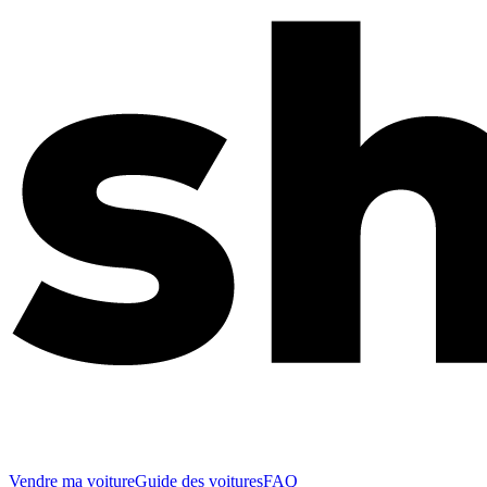
Vendre ma voiture
Guide des voitures
FAQ