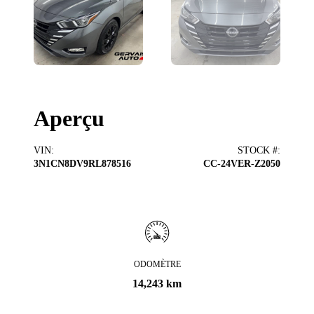
Aperçu
VIN
:
STOCK #
:
3N1CN8DV9RL878516
CC-24VER-Z2050
ODOMÈTRE
14,243 km