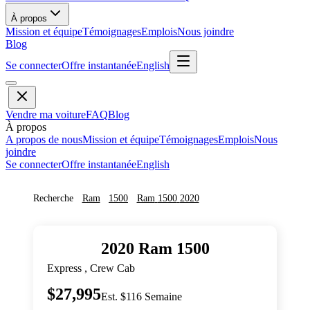
À propos
Mission et équipe
Témoignages
Emplois
Nous joindre
Blog
Se connecter
Offre instantanée
English
Vendre ma voiture
FAQ
Blog
À propos
A propos de nous
Mission et équipe
Témoignages
Emplois
Nous
joindre
Se connecter
Offre instantanée
English
Recherche
Ram
1500
Ram
1500
2020
2020
Ram
1500
Express , Crew Cab
$27,995
Est. $116 Semaine