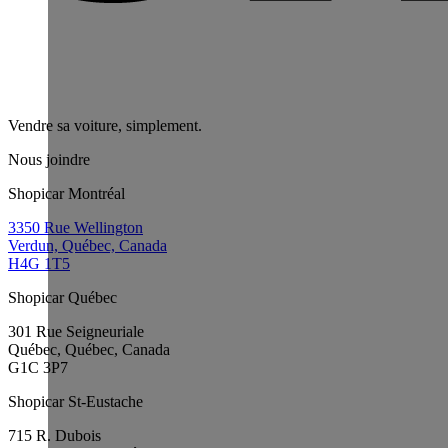
Vendre sa voiture, simplement.
Nous joindre
Shopicar Montréal
3350 Rue Wellington
Verdun, Québec, Canada
H4G 1T5
Shopicar Québec
301 Rue Seigneuriale
Québec, Québec, Canada
G1C 3P7
Shopicar St-Eustache
715 R. Dubois