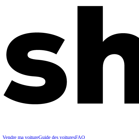
Vendre ma voiture
Guide des voitures
FAQ