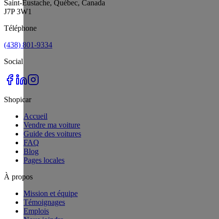
Saint-Eustache, Québec, Canada
J7P 3W1
Téléphone
(438) 801-9334
Social
Shopicar
Accueil
Vendre ma voiture
Guide des voitures
FAQ
Blog
Pages locales
À propos
Mission et équipe
Témoignages
Emplois