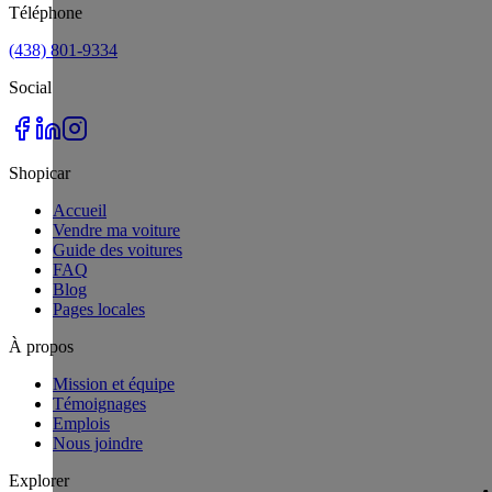
Téléphone
(438) 801-9334
Social
Shopicar
Accueil
Vendre ma voiture
Guide des voitures
FAQ
Blog
Pages locales
À propos
Mission et équipe
Témoignages
Emplois
Nous joindre
Explorer