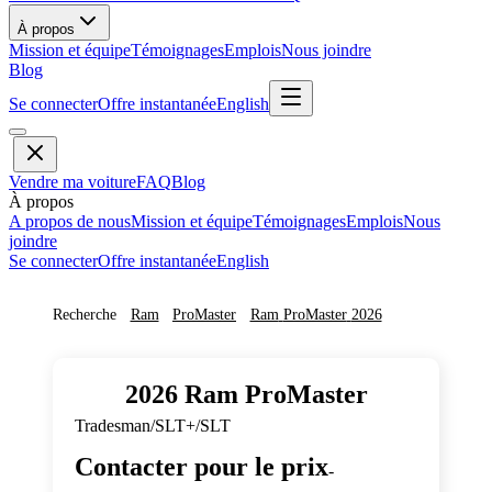
À propos
Mission et équipe
Témoignages
Emplois
Nous joindre
Blog
Se connecter
Offre instantanée
English
Vendre ma voiture
FAQ
Blog
À propos
A propos de nous
Mission et équipe
Témoignages
Emplois
Nous
joindre
Se connecter
Offre instantanée
English
Recherche
Ram
ProMaster
Ram
ProMaster
2026
2026
Ram
ProMaster
Tradesman/SLT+/SLT
Contacter pour le prix
-