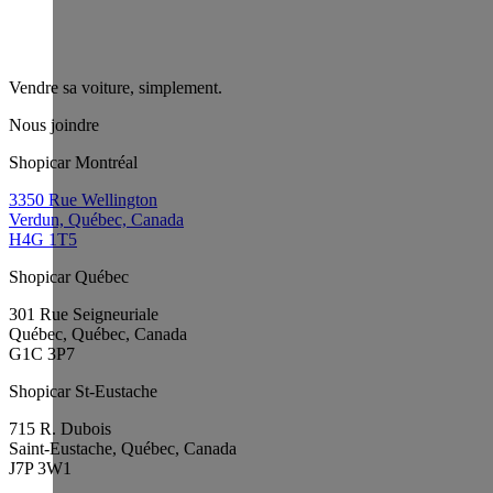
Vendre sa voiture, simplement.
Nous joindre
Shopicar Montréal
3350 Rue Wellington
Verdun, Québec, Canada
H4G 1T5
Shopicar Québec
301 Rue Seigneuriale
Québec, Québec, Canada
G1C 3P7
Shopicar St-Eustache
715 R. Dubois
Saint-Eustache, Québec, Canada
J7P 3W1