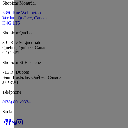
Shopicar Montréal
3350 Rue Wellington
Verdun, Québec, Canada
H4G 1T5
Shopicar Québec
301 Rue Seigneuriale
Québec, Québec, Canada
G1C 3P7
Shopicar St-Eustache
715 R. Dubois
Saint-Eustache, Québec, Canada
J7P 3W1
Téléphone
(438) 801-9334
Social