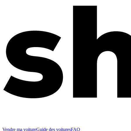
Vendre ma voiture
Guide des voitures
FAQ