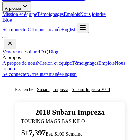
À propos
Mission et équipe
Témoignages
Emplois
Nous joindre
Blog
Se connecter
Offre instantanée
English
Vendre ma voiture
FAQ
Blog
À propos
A propos de nous
Mission et équipe
Témoignages
Emplois
Nous
joindre
Se connecter
Offre instantanée
English
Recherche
Subaru
Impreza
Subaru
Impreza
2018
2018
Subaru
Impreza
TOURING MAGS BAS KILO
$17,397
Est. $100 Semaine