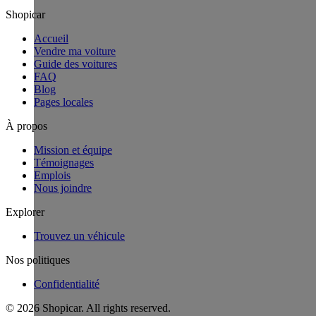
Shopicar
Accueil
Vendre ma voiture
Guide des voitures
FAQ
Blog
Pages locales
À propos
Mission et équipe
Témoignages
Emplois
Nous joindre
Explorer
Trouvez un véhicule
Nos politiques
Confidentialité
©
2026
Shopicar. All rights reserved.