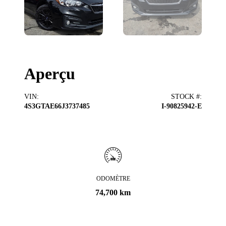
Aperçu
VIN
:
STOCK #
:
4S3GTAE66J3737485
I-90825942-E
ODOMÈTRE
74,700 km