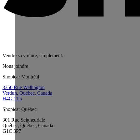
Vendre sa voiture, simplement.
Nous joindre
Shopicar Montréal
3350 Rue Wellington
Verdun, Québec, Canada
H4G 1T5
Shopicar Québec
301 Rue Seigneuriale
Québec, Québec, Canada
G1C 3P7