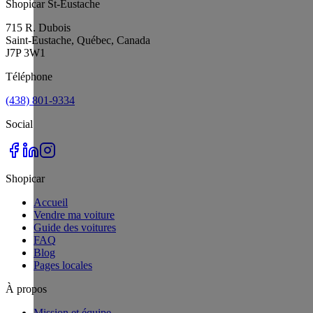
Shopicar St-Eustache
715 R. Dubois
Saint-Eustache, Québec, Canada
J7P 3W1
Téléphone
(438) 801-9334
Social
Shopicar
Accueil
Vendre ma voiture
Guide des voitures
FAQ
Blog
Pages locales
À propos
Mission et équipe