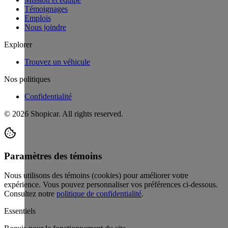
Témoignages
Emplois
Nous joindre
Explorer
Trouvez un véhicule
Nos politiques
Confidentialité
©
2026
Shopicar. All rights reserved.
Paramètres des témoins
Nous utilisons des témoins (cookies) pour améliorer votre
expérience. Vous pouvez personnaliser vos préférences ci-dessous.
Consultez notre
politique de confidentialité
.
Essentiels