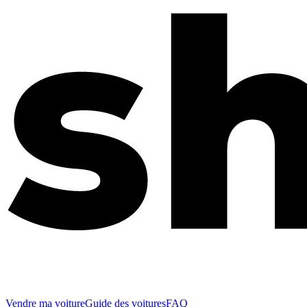
Vendre ma voiture
Guide des voitures
FAQ