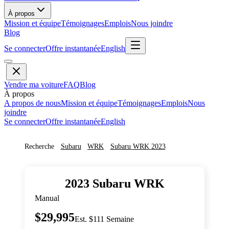
À propos
Mission et équipe
Témoignages
Emplois
Nous joindre
Blog
Se connecter
Offre instantanée
English
Vendre ma voiture
FAQ
Blog
À propos
A propos de nous
Mission et équipe
Témoignages
Emplois
Nous
joindre
Se connecter
Offre instantanée
English
Recherche
Subaru
WRK
Subaru
WRK
2023
2023
Subaru
WRK
Manual
$29,995
Est. $111 Semaine