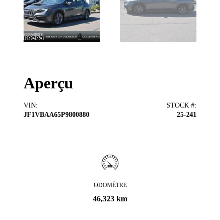
Aperçu
VIN
:
STOCK #
:
JF1VBAA65P9800880
25-241
ODOMÈTRE
46,323 km