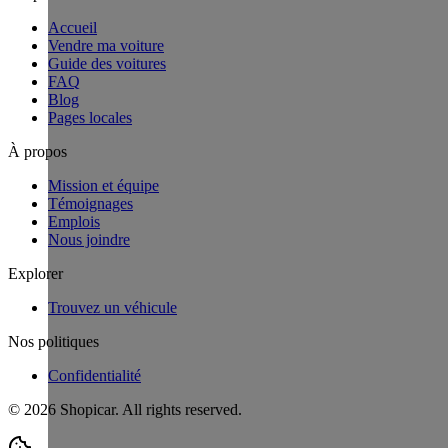
Accueil
Vendre ma voiture
Guide des voitures
FAQ
Blog
Pages locales
À propos
Mission et équipe
Témoignages
Emplois
Nous joindre
Explorer
Trouvez un véhicule
Nos politiques
Confidentialité
©
2026
Shopicar. All rights reserved.