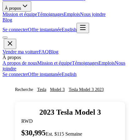
À propos
Mission et équipe
Témoignages
Emplois
Nous joindre
Blog
Se connecter
Offre instantanée
English
Vendre ma voiture
FAQ
Blog
À propos
A propos de nous
Mission et équipe
Témoignages
Emplois
Nous
joindre
Se connecter
Offre instantanée
English
Recherche
Tesla
Model 3
Tesla
Model 3
2023
2023
Tesla
Model 3
RWD
$30,995
Est. $115 Semaine