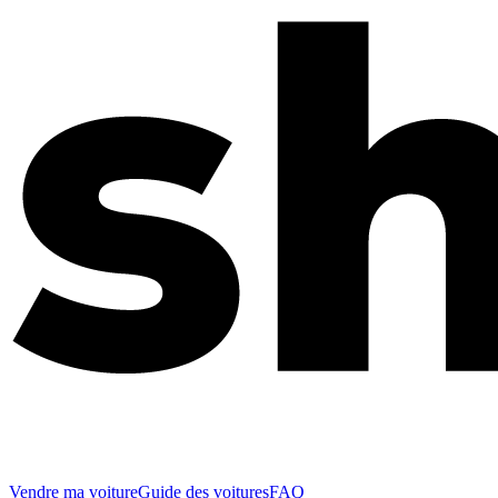
Vendre ma voiture
Guide des voitures
FAQ