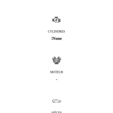
CYLINDRES
!None
MOTEUR
-
SIÈGES