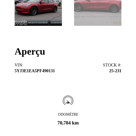
Aperçu
VIN
:
STOCK #
:
5YJ3E1EA5PF490131
25-231
ODOMÈTRE
70,784 km