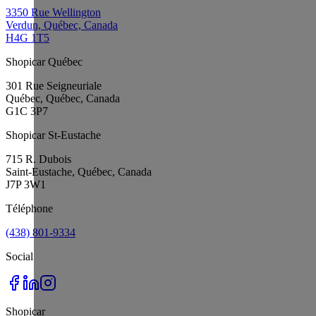
3350 Rue Wellington
Verdun, Québec, Canada
H4G 1T5
Shopicar Québec
301 Rue Seigneuriale
Québec, Québec, Canada
G1C 3P7
Shopicar St-Eustache
715 R. Dubois
Saint-Eustache, Québec, Canada
J7P 3W1
Téléphone
(438) 801-9334
Social
Shopicar