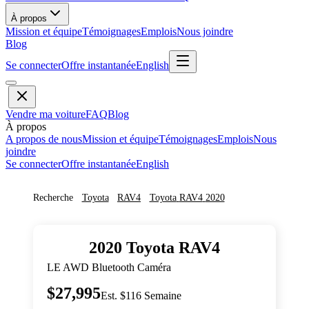
À propos
Mission et équipe
Témoignages
Emplois
Nous joindre
Blog
Se connecter
Offre instantanée
English
Vendre ma voiture
FAQ
Blog
À propos
A propos de nous
Mission et équipe
Témoignages
Emplois
Nous
joindre
Se connecter
Offre instantanée
English
Recherche
Toyota
RAV4
Toyota
RAV4
2020
2020
Toyota
RAV4
LE AWD Bluetooth Caméra
$27,995
Est. $116 Semaine