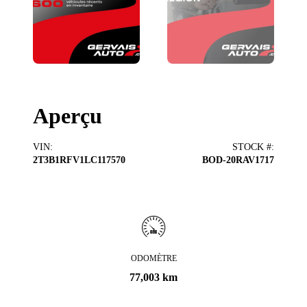
Aperçu
VIN
:
STOCK #
:
2T3B1RFV1LC117570
BOD-20RAV1717
ODOMÈTRE
77,003 km