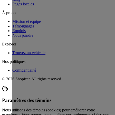
Pages locales
À propos
Mission et équipe
Témoignages
Emplois
Nous joindre
Explorer
Trouvez un véhicule
Nos politiques
Confidentialité
©
2026
Shopicar. All rights reserved.
Paramètres des témoins
Nous utilisons des témoins (cookies) pour améliorer votre
expérience. Vous pouvez personnaliser vos préférences ci-dessous.