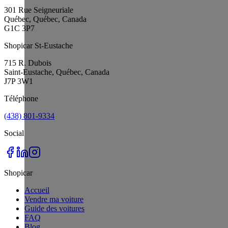
301 Rue Seigneuriale
Québec, Québec, Canada
G1C 3P7
Shopicar St-Eustache
715 R. Dubois
Saint-Eustache, Québec, Canada
J7P 3W1
Téléphone
(438) 801-9334
Social
Shopicar
Accueil
Vendre ma voiture
Guide des voitures
FAQ
Blog