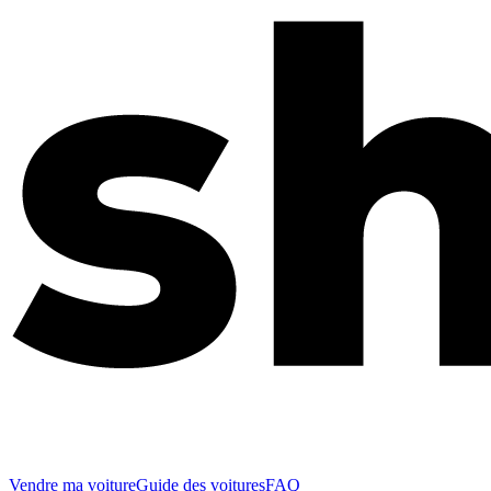
Vendre ma voiture
Guide des voitures
FAQ