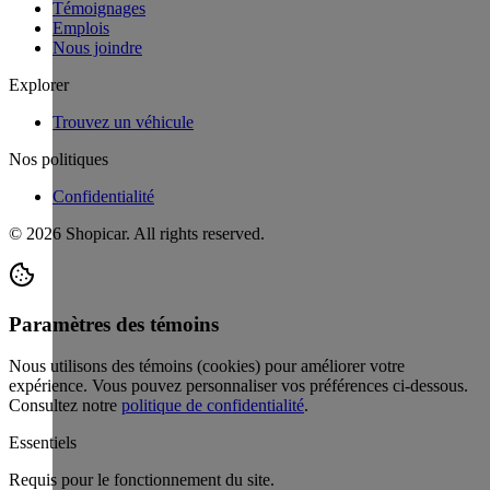
Témoignages
Emplois
Nous joindre
Explorer
Trouvez un véhicule
Nos politiques
Confidentialité
©
2026
Shopicar. All rights reserved.
Paramètres des témoins
Nous utilisons des témoins (cookies) pour améliorer votre
expérience. Vous pouvez personnaliser vos préférences ci-dessous.
Consultez notre
politique de confidentialité
.
Essentiels
Requis pour le fonctionnement du site.