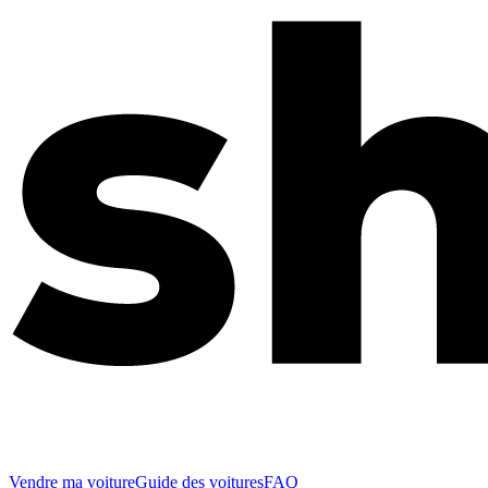
Vendre ma voiture
Guide des voitures
FAQ