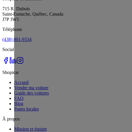
715 R. Dubois
Saint-Eustache, Québec, Canada
J7P 3W1
Téléphone
(438) 801-9334
Social
Shopicar
Accueil
Vendre ma voiture
Guide des voitures
FAQ
Blog
Pages locales
À propos
Mission et équipe