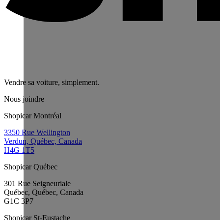
Vendre sa voiture, simplement.
Nous joindre
Shopicar Montréal
3350 Rue Wellington
Verdun, Québec, Canada
H4G 1T5
Shopicar Québec
301 Rue Seigneuriale
Québec, Québec, Canada
G1C 3P7
Shopicar St-Eustache