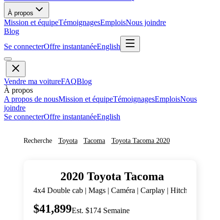
À propos
Mission et équipe
Témoignages
Emplois
Nous joindre
Blog
Se connecter
Offre instantanée
English
Vendre ma voiture
FAQ
Blog
À propos
A propos de nous
Mission et équipe
Témoignages
Emplois
Nous
joindre
Se connecter
Offre instantanée
English
Recherche
Toyota
Tacoma
Toyota
Tacoma
2020
2020
Toyota
Tacoma
4x4 Double cab | Mags | Caméra | Carplay | Hitch |
$41,899
Est. $174 Semaine