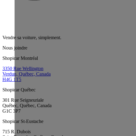
Vendre sa voiture, simplement.
Nous joindre
Shopicar Montréal
3350 Rue Wellington
Verdun, Québec, Canada
H4G 1T5
Shopicar Québec
301 Rue Seigneuriale
Québec, Québec, Canada
G1C 3P7
Shopicar St-Eustache
715 R. Dubois