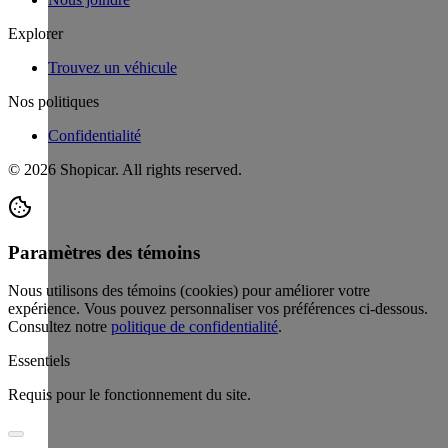
Explorer
Trouvez un véhicule
Nos politiques
Confidentialité
©
2026
Shopicar. All rights reserved.
Paramètres des témoins
Nous utilisons des témoins (cookies) pour améliorer votre
expérience. Vous pouvez personnaliser vos préférences ci-dessous.
Consultez notre
politique de confidentialité
.
Essentiels
Requis pour le fonctionnement du site.