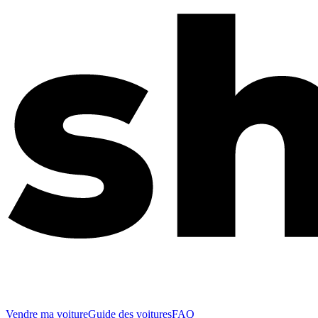
Vendre ma voiture
Guide des voitures
FAQ