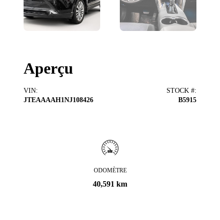
Aperçu
VIN
:
STOCK #
:
JTEAAAAH1NJ108426
B5915
ODOMÈTRE
40,591 km