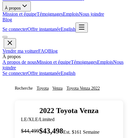
À propos
Mission et équipe
Témoignages
Emplois
Nous joindre
Blog
Se connecter
Offre instantanée
English
Vendre ma voiture
FAQ
Blog
À propos
A propos de nous
Mission et équipe
Témoignages
Emplois
Nous
joindre
Se connecter
Offre instantanée
English
Recherche
Toyota
Venza
Toyota
Venza
2022
2022
Toyota
Venza
LE/XLE/Limited
$43,498
$44,499
Est. $161 Semaine