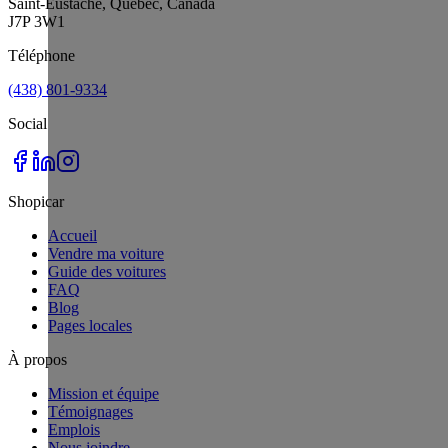
Saint-Eustache, Québec, Canada
J7P 3W1
Téléphone
(438) 801-9334
Social
Shopicar
Accueil
Vendre ma voiture
Guide des voitures
FAQ
Blog
Pages locales
À propos
Mission et équipe
Témoignages
Emplois
Nous joindre