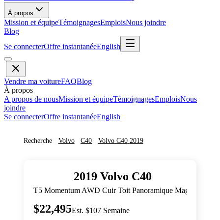
À propos
Mission et équipe
Témoignages
Emplois
Nous joindre
Blog
Se connecter
Offre instantanée
English
Vendre ma voiture
FAQ
Blog
À propos
A propos de nous
Mission et équipe
Témoignages
Emplois
Nous
joindre
Se connecter
Offre instantanée
English
Recherche
Volvo
C40
Volvo
C40
2019
2019
Volvo
C40
T5 Momentum AWD Cuir Toit Panoramique Mags
$22,495
Est. $107 Semaine