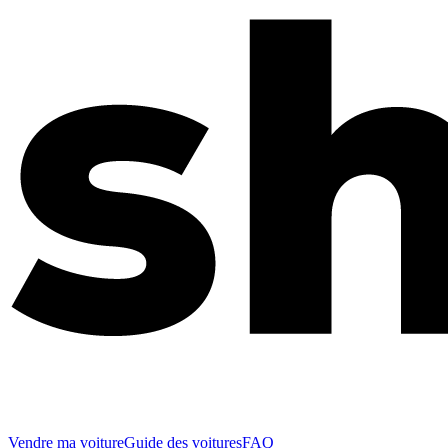
Vendre ma voiture
Guide des voitures
FAQ