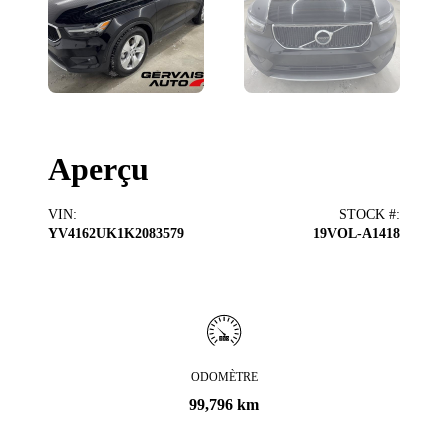
Aperçu
VIN
:
STOCK #
:
YV4162UK1K2083579
19VOL-A1418
ODOMÈTRE
99,796 km