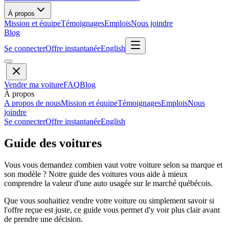
À propos
Mission et équipe
Témoignages
Emplois
Nous joindre
Blog
Se connecter
Offre instantanée
English
Vendre ma voiture
FAQ
Blog
À propos
A propos de nous
Mission et équipe
Témoignages
Emplois
Nous
joindre
Se connecter
Offre instantanée
English
Guide des voitures
Vous vous demandez combien vaut votre voiture selon sa marque et
son modèle ? Notre guide des voitures vous aide à mieux
comprendre la valeur d'une auto usagée sur le marché québécois.
Que vous souhaitiez vendre votre voiture ou simplement savoir si
l'offre reçue est juste, ce guide vous permet d'y voir plus clair avant
de prendre une décision.