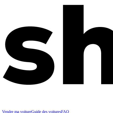
Vendre ma voiture
Guide des voitures
FAQ