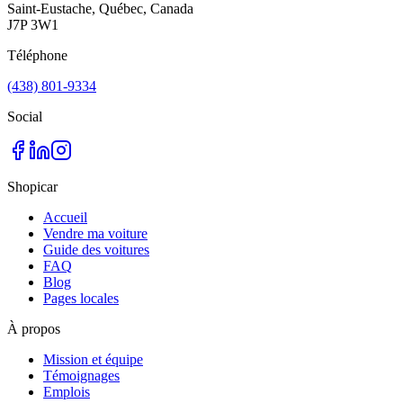
Saint-Eustache, Québec, Canada
J7P 3W1
Téléphone
(438) 801-9334
Social
Shopicar
Accueil
Vendre ma voiture
Guide des voitures
FAQ
Blog
Pages locales
À propos
Mission et équipe
Témoignages
Emplois