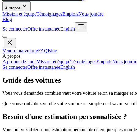
À propos
Mission et équipe
Témoignages
Emplois
Nous joindre
Blog
Se connecter
Offre instantanée
English
Vendre ma voiture
FAQ
Blog
À propos
A propos de nous
Mission et équipe
Témoignages
Emplois
Nous joindr
Se connecter
Offre instantanée
English
Guide des voitures
Vous vous demandez combien vaut votre voiture selon sa marque et so
Que vous souhaitiez vendre votre voiture ou simplement savoir si l'offr
Besoin d'une estimation personnalisée ?
Vous pouvez obtenir une estimation personnalisée en quelques minutes 