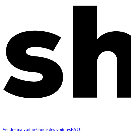
Vendre ma voiture
Guide des voitures
FAQ